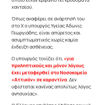
χανταϊού.
Όπως αναφέρει σε ανάρτησή του
στο Χ ο υπουργός Υγείας Άδωνις
Γεωργιάδης, είναι απύρετος και
ασυμπτωματικός χωρίς καμία
ένδειξη ασθένειας.
Ο υπουργός τονίζει ότι
«για
προληπτικούς και μόνον λόγους
έχει μεταφερθεί στο Νοσοκομείο
«Αττικόν» σε καραντίνα
. Δεν
υφίσταται κανένας απολύτως λόγος
ανησυχίας».