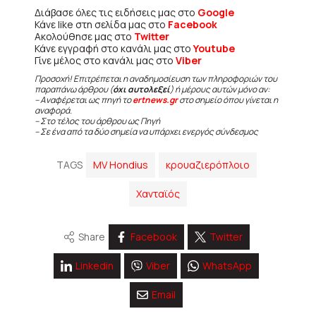
Διάβασε όλες τις ειδήσεις μας στο
Google
Κάνε like στη σελίδα μας στο
Facebook
Ακολούθησε μας στο
Twitter
Κάνε εγγραφή στο κανάλι μας στο
Youtube
Γίνε μέλος στο κανάλι μας στο
Viber
Προσοχή! Επιτρέπεται η αναδημοσίευση των πληροφοριών του
παραπάνω άρθρου (
όχι αυτολεξεί
) ή μέρους αυτών μόνο αν:
– Αναφέρεται ως πηγή το
ertnews.gr
στο σημείο όπου γίνεται η
αναφορά.
– Στο τέλος του άρθρου ως Πηγή
– Σε ένα από τα δύο σημεία να υπάρχει ενεργός σύνδεσμος
TAGS
MV Hondius
κρουαζιερόπλοιο
Χανταϊός
Share
Facebook
Twitter
Linkedin
Viber
WhatsApp
Email