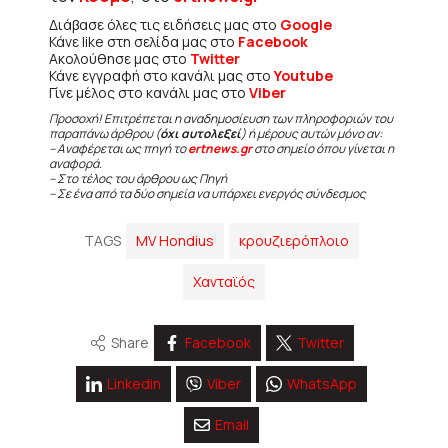
Διάβασε όλες τις ειδήσεις μας στο
Google
Κάνε like στη σελίδα μας στο
Facebook
Ακολούθησε μας στο
Twitter
Κάνε εγγραφή στο κανάλι μας στο
Youtube
Γίνε μέλος στο κανάλι μας στο
Viber
Προσοχή! Επιτρέπεται η αναδημοσίευση των πληροφοριών του
παραπάνω άρθρου (
όχι αυτολεξεί
) ή μέρους αυτών μόνο αν:
– Αναφέρεται ως πηγή το
ertnews.gr
στο σημείο όπου γίνεται η
αναφορά.
– Στο τέλος του άρθρου ως Πηγή
– Σε ένα από τα δύο σημεία να υπάρχει ενεργός σύνδεσμος
TAGS
MV Hondius
κρουζιερόπλοιο
Χανταϊός
Share
Facebook
Twitter
Linkedin
Viber
WhatsApp
Email