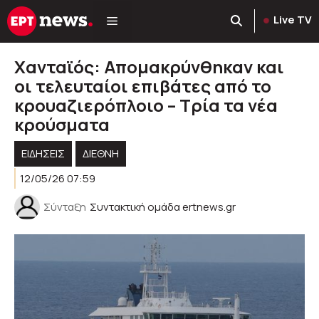
Μετάβαση
Live TV
σε
περιεχόμενο
Χανταϊός: Απομακρύνθηκαν και
οι τελευταίοι επιβάτες από το
κρουαζιερόπλοιο – Τρία τα νέα
κρούσματα
ΕΙΔΗΣΕΙΣ
ΔΙΕΘΝΗ
12/05/26 07:59
Σύνταξη
Συντακτική ομάδα ertnews.gr