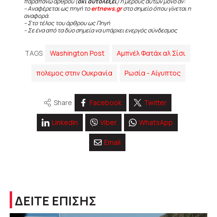
παραπάνω άρθρου (
όχι αυτολεξεί
) ή μέρους αυτών μόνο αν:
– Αναφέρεται ως πηγή το
ertnews.gr
στο σημείο όπου γίνεται η
αναφορά.
– Στο τέλος του άρθρου ως Πηγή
– Σε ένα από τα δύο σημεία να υπάρχει ενεργός σύνδεσμος
TAGS
Washington Post
Αμπνέλ Φατάχ αλ Σίσι
πολεμος στην Ουκρανία
Ρωσία - Αίγυπτος
Share
Facebook
Twitter
Linkedin
Viber
WhatsApp
Email
ΔΕΙΤΕ ΕΠΙΣΗΣ