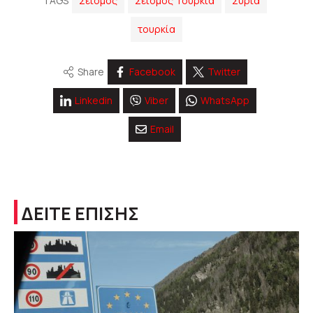
TAGS
Σεισμός
Σεισμός Τουρκία
Συρία
τουρκία
Share
Facebook
Twitter
Linkedin
Viber
WhatsApp
Email
ΔΕΙΤΕ ΕΠΙΣΗΣ