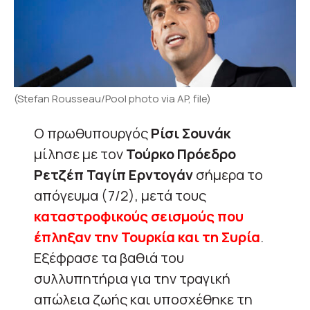
(Stefan Rousseau/Pool photo via AP, file)
Ο πρωθυπουργός
Ρίσι Σουνάκ
μίλησε με τον
Τούρκο Πρόεδρο
Ρετζέπ Ταγίπ Ερντογάν
σήμερα το
απόγευμα (7/2), μετά τους
καταστροφικούς σεισμούς που
έπληξαν την Τουρκία και τη Συρία
.
Εξέφρασε τα βαθιά του
συλλυπητήρια για την τραγική
απώλεια ζωής και υποσχέθηκε τη