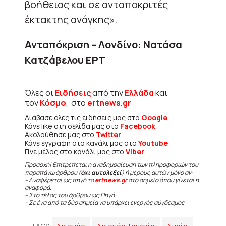
βοήθειας και σε ανταποκριτές
έκτακτης ανάγκης».
Ανταπόκριση – Λονδίνο: Νατάσα
Κατζάβελου ΕΡΤ
Όλες οι
Ειδήσεις
από την
Ελλάδα
και
τον
Κόσμο
, στο
ertnews.gr
Διάβασε όλες τις ειδήσεις μας στο
Google
Κάνε like στη σελίδα μας στο
Facebook
Ακολούθησε μας στο
Twitter
Κάνε εγγραφή στο κανάλι μας στο
Youtube
Γίνε μέλος στο κανάλι μας στο
Viber
Προσοχή! Επιτρέπεται η αναδημοσίευση των πληροφοριών του
παραπάνω άρθρου (
όχι αυτολεξεί
) ή μέρους αυτών μόνο αν:
– Αναφέρεται ως πηγή το
ertnews.gr
στο σημείο όπου γίνεται η
αναφορά.
– Στο τέλος του άρθρου ως Πηγή
– Σε ένα από τα δύο σημεία να υπάρχει ενεργός σύνδεσμος