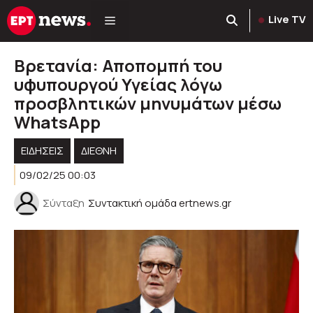
Μετάβαση
Live TV
σε
περιεχόμενο
Βρετανία: Αποπομπή του
υφυπουργού Υγείας λόγω
προσβλητικών μηνυμάτων μέσω
WhatsApp
ΕΙΔΗΣΕΙΣ
ΔΙΕΘΝΗ
09/02/25 00:03
Σύνταξη
Συντακτική ομάδα ertnews.gr