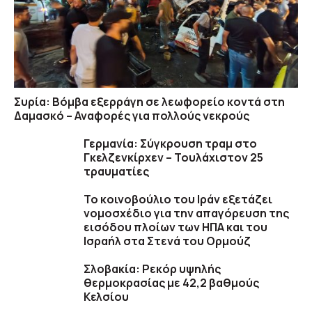
Συρία: Βόμβα εξερράγη σε λεωφορείο κοντά στη
Δαμασκό – Αναφορές για πολλούς νεκρούς
Γερμανία: Σύγκρουση τραμ στο
Γκελζενκίρχεν – Τουλάχιστον 25
τραυματίες
To κοινοβούλιο του Ιράν εξετάζει
νομοσχέδιο για την απαγόρευση της
εισόδου πλοίων των ΗΠΑ και του
Ισραήλ στα Στενά του Ορμούζ
Σλοβακία: Ρεκόρ υψηλής
θερμοκρασίας με 42,2 βαθμούς
Κελσίου