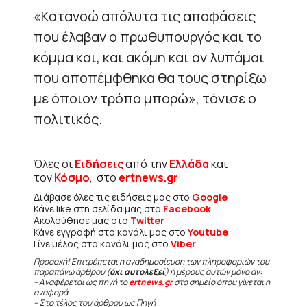
«Κατανοώ απόλυτα τις αποφάσεις
που έλαβαν ο πρωθυπουργός και το
κόμμα και, και ακόμη και αν λυπάμαι
που αποπέμφθηκα θα τους στηρίξω
με όποιον τρόπο μπορώ», τόνισε ο
πολιτικός.
Όλες οι
Ειδήσεις
από την
Ελλάδα
και
τον
Κόσμο
, στο
ertnews.gr
Διάβασε όλες τις ειδήσεις μας στο
Google
Κάνε like στη σελίδα μας στο
Facebook
Ακολούθησε μας στο
Twitter
Κάνε εγγραφή στο κανάλι μας στο
Youtube
Γίνε μέλος στο κανάλι μας στο
Viber
Προσοχή! Επιτρέπεται η αναδημοσίευση των πληροφοριών του
παραπάνω άρθρου (
όχι αυτολεξεί
) ή μέρους αυτών μόνο αν:
– Αναφέρεται ως πηγή το
ertnews.gr
στο σημείο όπου γίνεται η
αναφορά.
– Στο τέλος του άρθρου ως Πηγή