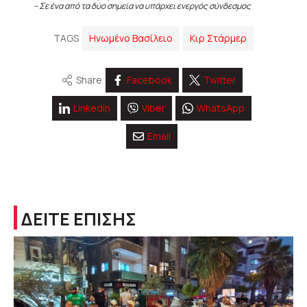
– Σε ένα από τα δύο σημεία να υπάρχει ενεργός σύνδεσμος
TAGS
Ηνωμένο Βασίλειο
Κιρ Στάρμερ
Share
Facebook
Twitter
Linkedin
Viber
WhatsApp
Email
ΔΕΙΤΕ ΕΠΙΣΗΣ