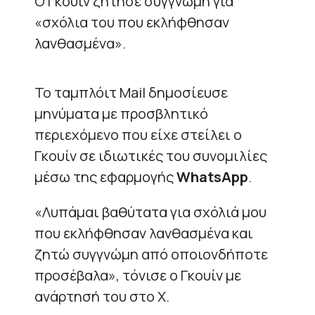
Ο Γκουίν ζήτησε συγγνώμη για
«σχόλια του που εκλήφθησαν
λανθασμένα».
Το ταμπλόιτ Mail δημοσίευσε
μηνύματα με προσβλητικό
περιεχόμενο που είχε στείλει ο
Γκουίν σε ιδιωτικές του συνομιλίες
μέσω της εφαρμογής
WhatsApp
.
«Λυπάμαι βαθύτατα για σχόλιά μου
που εκλήφθησαν λανθασμένα και
ζητώ συγγνώμη από οποιονδήποτε
προσέβαλα», τόνισε ο Γκουίν με
ανάρτησή του στο X.