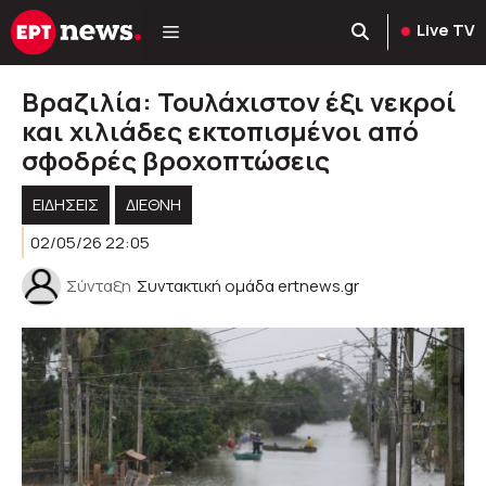
Μετάβαση
Live TV
σε
περιεχόμενο
Βραζιλία: Τουλάχιστον έξι νεκροί
και χιλιάδες εκτοπισμένοι από
σφοδρές βροχοπτώσεις
ΕΙΔΗΣΕΙΣ
ΔΙΕΘΝΗ
02/05/26 22:05
Σύνταξη
Συντακτική ομάδα ertnews.gr