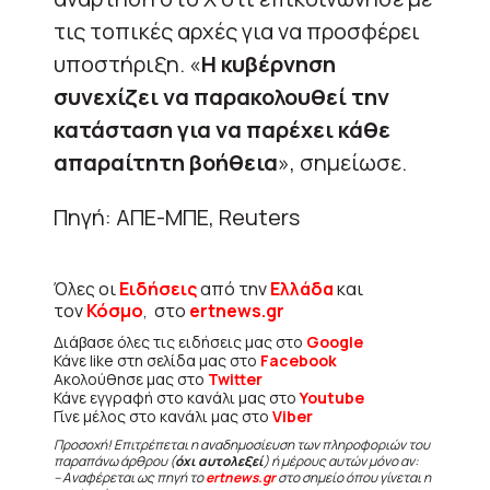
τις τοπικές αρχές για να προσφέρει
υποστήριξη. «
Η κυβέρνηση
συνεχίζει να παρακολουθεί την
κατάσταση για να παρέχει κάθε
απαραίτητη βοήθεια
», σημείωσε.
Πηγή: ΑΠΕ-ΜΠΕ, Reuters
Όλες οι
Ειδήσεις
από την
Ελλάδα
και
τον
Κόσμο
, στο
ertnews.gr
Διάβασε όλες τις ειδήσεις μας στο
Google
Κάνε like στη σελίδα μας στο
Facebook
Ακολούθησε μας στο
Twitter
Κάνε εγγραφή στο κανάλι μας στο
Youtube
Γίνε μέλος στο κανάλι μας στο
Viber
Προσοχή! Επιτρέπεται η αναδημοσίευση των πληροφοριών του
παραπάνω άρθρου (
όχι αυτολεξεί
) ή μέρους αυτών μόνο αν:
– Αναφέρεται ως πηγή το
ertnews.gr
στο σημείο όπου γίνεται η