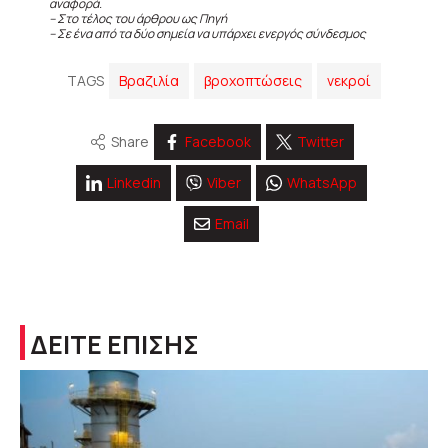
αναφορά.
– Στο τέλος του άρθρου ως Πηγή
– Σε ένα από τα δύο σημεία να υπάρχει ενεργός σύνδεσμος
TAGS
Βραζιλία
βροχοπτώσεις
νεκροί
Share
Facebook
Twitter
Linkedin
Viber
WhatsApp
Email
ΔΕΙΤΕ ΕΠΙΣΗΣ