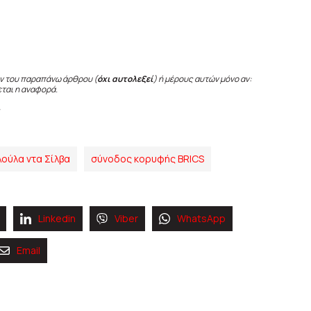
ν του παραπάνω άρθρου (
όχι αυτολεξεί
) ή μέρους αυτών μόνο αν:
εται η αναφορά.
Λούλα ντα Σίλβα
σύνοδος κορυφής BRICS
Linkedin
Viber
WhatsApp
Email