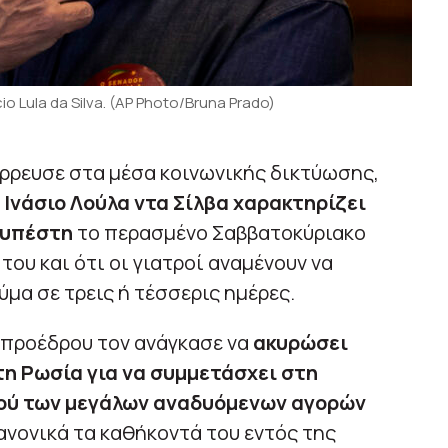
 Lula da Silva. (AP Photo/Bruna Prado)
ρρευσε στα μέσα κοινωνικής δικτύωσης,
 Ινάσιο Λούλα ντα Σίλβα χαρακτηρίζει
 υπέστη
το περασμένο Σαββατοκύριακο
ου και ότι οι γιατροί αναμένουν να
μα σε τρεις ή τέσσερις ημέρες.
 προέδρου τον ανάγκασε να
ακυρώσει
τη Ρωσία για να συμμετάσχει στη
ού των μεγάλων αναδυόμενων αγορών
κανονικά τα καθήκοντά του εντός της