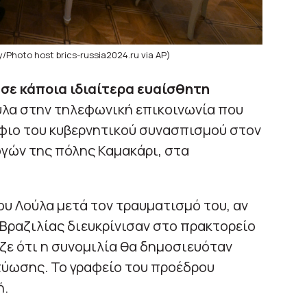
y/Photo host brics-russia2024.ru via AP)
σε κάποια ιδιαίτερα ευαίσθητη
Λούλα στην τηλεφωνική επικοινωνία που
ήφιο του κυβερνητικού συνασπισμού στον
γών της πόλης Καμακάρι, στα
υ Λούλα μετά τον τραυματισμό του, αν
 Βραζιλίας διευκρίνισαν στο πρακτορείο
ιζε ότι η συνομιλία θα δημοσιευόταν
τύωσης. Το γραφείο του προέδρου
ή.