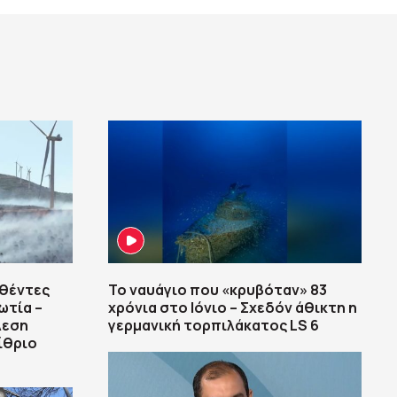
φθέντες
Το ναυάγιο που «κρυβόταν» 83
ωτία –
χρόνια στο Ιόνιο – Σχεδόν άθικτη η
λεση
γερμανική τορπιλάκατος LS 6
ίθριο