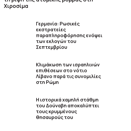
Χιροσίμα
Γερμανία: Ρωσικές
εκστρατείες
παραπληροφόρησης ενόψει
των εκλογών του
Σεπτεμβρίου
Κλιμάκωση των ισραηλινών
επιθέσεων στο νότιο
Λίβανο παρά τις συνομιλίες
στη Ρώμη
Η ιστορικά χαμηλή στάθμη
του Δούναβη αποκαλύπτει
τους κρυμμένους
θησαυρούς του