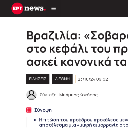
Μετάβαση
σε
περιεχόμενο
Βραζιλία: «Σοβαρ
στο κεφάλι του π
ασκεί κανονικά τ
ΕΙΔΗΣΕΙΣ
ΔΙΕΘΝΗ
23/10/24 09:52
Σύνταξη
Μπάμπης Κοκόσης
Σύνοψη
Η πτώση του προέδρου προκάλεσε μεγά
αποτέλεσμα μια «μικρή αιμορραγία στ