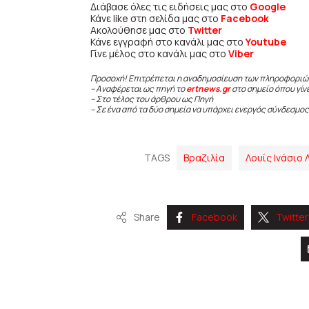
Διάβασε όλες τις ειδήσεις μας στο
Google
Κάνε like στη σελίδα μας στο
Facebook
Ακολούθησε μας στο
Twitter
Κάνε εγγραφή στο κανάλι μας στο
Youtube
Γίνε μέλος στο κανάλι μας στο
Viber
Προσοχή! Επιτρέπεται η αναδημοσίευση των πληροφοριώ
– Αναφέρεται ως πηγή το
ertnews.gr
στο σημείο όπου γίν
– Στο τέλος του άρθρου ως Πηγή
– Σε ένα από τα δύο σημεία να υπάρχει ενεργός σύνδεσμος
TAGS
Βραζιλία
Λουίς Ινάσιο 
Share
Facebook
Twitter