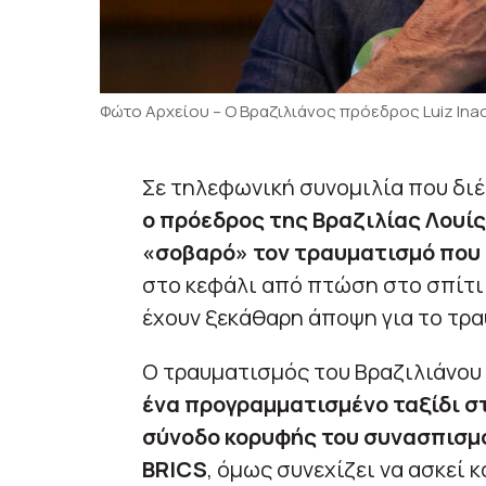
Φώτο Αρχείου – Ο Βραζιλιάνος πρόεδρος Luiz Inacio
Σε τηλεφωνική συνομιλία που διέ
ο πρόεδρος της Βραζιλίας Λουίς
«σοβαρό» τον τραυματισμό που
στο κεφάλι από πτώση στο σπίτι τ
έχουν ξεκάθαρη άποψη για το τραύ
Ο τραυματισμός του Βραζιλιάνου
ένα προγραμματισμένο ταξίδι σ
σύνοδο κορυφής του συνασπισμ
BRICS
, όμως συνεχίζει να ασκεί 