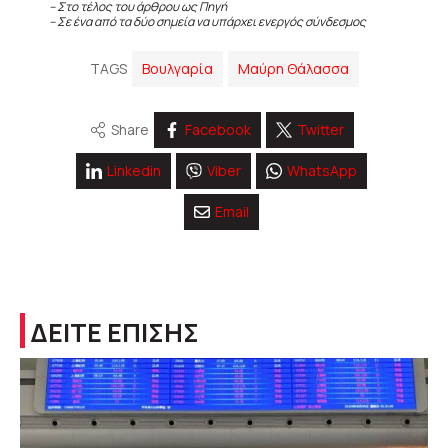
– Στο τέλος του άρθρου ως Πηγή
– Σε ένα από τα δύο σημεία να υπάρχει ενεργός σύνδεσμος
TAGS
Βουλγαρία
Μαύρη Θάλασσα
Share
Facebook
Twitter
Linkedin
Viber
WhatsApp
Email
ΔΕΙΤΕ ΕΠΙΣΗΣ