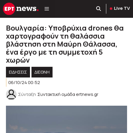
Μετάβαση
Live TV
σε
περιεχόμενο
Βουλγαρία: Υποβρύχια drones θα
χαρτογραφούν τη θαλάσσια
βλάστηση στη Μαύρη Θάλασσα,
ένα έργο με τη συμμετοχή 5
χωρών
ΕΙΔΗΣΕΙΣ
ΔΙΕΘΝΗ
06/10/24 00:52
Σύνταξη
Συντακτική ομάδα ertnews.gr