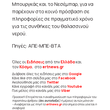
Μπουργκάς και το Νεσέμπαρ, για να
παρέχουν στο κοινό πρόσβαση σε
πληροφορίες σε πραγματικό χρόνο
για τις συνθήκες του θαλασσινού
νερού.
Πηγές: ΑΠΕ-ΜΠΕ-ΒΤΑ
Όλες οι
Ειδήσεις
από την
Ελλάδα
και
τον
Κόσμο
, στο
ertnews.gr
Διάβασε όλες τις ειδήσεις μας στο
Google
Κάνε like στη σελίδα μας στο
Facebook
Ακολούθησε μας στο
Twitter
Κάνε εγγραφή στο κανάλι μας στο
Youtube
Γίνε μέλος στο κανάλι μας στο
Viber
Προσοχή! Επιτρέπεται η αναδημοσίευση των πληροφοριών του
παραπάνω άρθρου (
όχι αυτολεξεί
) ή μέρους αυτών μόνο αν:
– Αναφέρεται ως πηγή το
ertnews.gr
στο σημείο όπου γίνεται η
αναφορά.