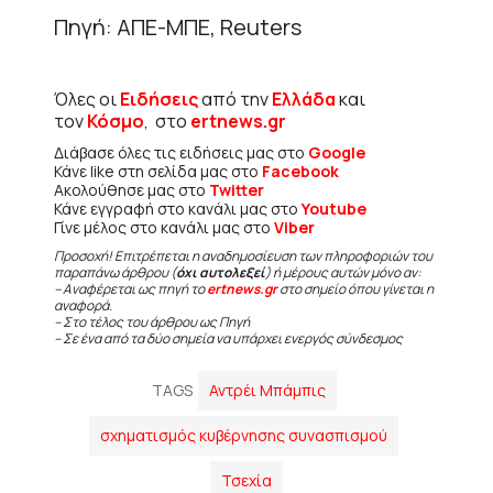
Πηγή: ΑΠΕ-ΜΠΕ, Reuters
Όλες οι
Ειδήσεις
από την
Ελλάδα
και
τον
Κόσμο
, στο
ertnews.gr
Διάβασε όλες τις ειδήσεις μας στο
Google
Κάνε like στη σελίδα μας στο
Facebook
Ακολούθησε μας στο
Twitter
Κάνε εγγραφή στο κανάλι μας στο
Youtube
Γίνε μέλος στο κανάλι μας στο
Viber
Προσοχή! Επιτρέπεται η αναδημοσίευση των πληροφοριών του
παραπάνω άρθρου (
όχι αυτολεξεί
) ή μέρους αυτών μόνο αν:
– Αναφέρεται ως πηγή το
ertnews.gr
στο σημείο όπου γίνεται η
αναφορά.
– Στο τέλος του άρθρου ως Πηγή
– Σε ένα από τα δύο σημεία να υπάρχει ενεργός σύνδεσμος
TAGS
Αντρέι Μπάμπις
σχηματισμός κυβέρνησης συνασπισμού
Τσεχία