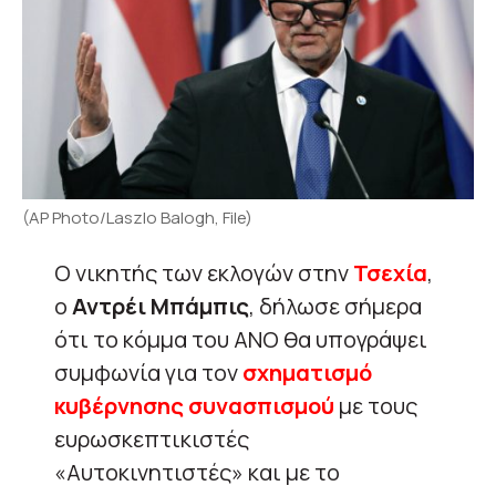
(AP Photo/Laszlo Balogh, File)
Ο νικητής των εκλογών στην
Τσεχία
,
ο
Αντρέι Μπάμπις
, δήλωσε σήμερα
ότι το κόμμα του ANO θα υπογράψει
συμφωνία για τον
σχηματισμό
κυβέρνησης συνασπισμού
με τους
ευρωσκεπτικιστές
«Αυτοκινητιστές» και με το