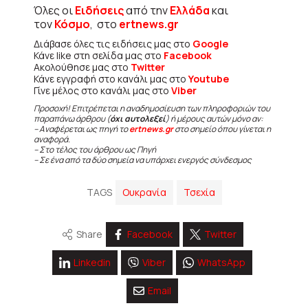
Όλες οι
Ειδήσεις
από την
Ελλάδα
και
τον
Κόσμο
, στο
ertnews.gr
Διάβασε όλες τις ειδήσεις μας στο
Google
Κάνε like στη σελίδα μας στο
Facebook
Ακολούθησε μας στο
Twitter
Κάνε εγγραφή στο κανάλι μας στο
Youtube
Γίνε μέλος στο κανάλι μας στο
Viber
Προσοχή! Επιτρέπεται η αναδημοσίευση των πληροφοριών του
παραπάνω άρθρου (
όχι αυτολεξεί
) ή μέρους αυτών μόνο αν:
– Αναφέρεται ως πηγή το
ertnews.gr
στο σημείο όπου γίνεται η
αναφορά.
– Στο τέλος του άρθρου ως Πηγή
– Σε ένα από τα δύο σημεία να υπάρχει ενεργός σύνδεσμος
TAGS
Ουκρανία
Τσεχία
Share
Facebook
Twitter
Linkedin
Viber
WhatsApp
Email