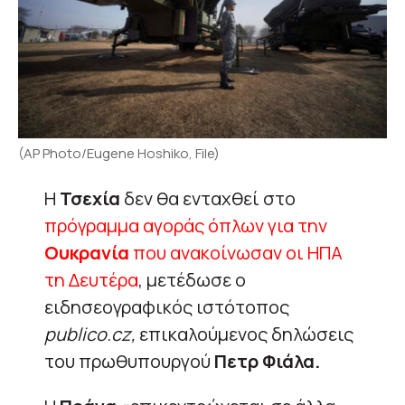
(AP Photo/Eugene Hoshiko, File)
Η
Τσεχία
δεν θα ενταχθεί στο
πρόγραμμα αγοράς όπλων για την
Ουκρανία
που ανακοίνωσαν οι ΗΠΑ
τη Δευτέρα
, μετέδωσε ο
ειδησεογραφικός ιστότοπος
publico.cz,
επικαλούμενος δηλώσεις
του πρωθυπουργού
Πετρ Φιάλα.