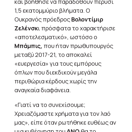
και βοήθησε να παραδοθούν πέρυσι
1,5 εκατομμύριο βλήματα. Ο
Ουκρανός πρόεδρος
Βολοντίμιρ
Ζελένσκ
ι πρόσφατα το χαρακτήρισε
«αποτελεσματικό», ωστόσο ο
Μπάμπις,
που ήταν πρωθυπουργός
μεταξύ 2017-21, το αποκαλεί
«ευεργεσία» για τους εμπόρους
όπλων που διεκδικούν μεγάλα
περιθώρια κέρδους χωρίς την
αναγκαία διαφάνεια.
«Γιατί να το συνεχίσουμε;
Χρειαζόμαστε χρήματα για τον λαό
μας», είπε όταν ρωτήθηκε ευθέως αν
μια κυβέρνηση του
ANO
θα το