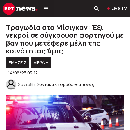
Μετάβαση
Live TV
σε
περιεχόμενο
Τραγωδία στο Μίσιγκαν: Έξι
νεκροί σε σύγκρουση φορτηγού με
βαν που μετέφερε μέλη της
κοινότητας Άμις
ΕΙΔΗΣΕΙΣ
ΔΙΕΘΝΗ
14/08/25 03:17
Σύνταξη
Συντακτική ομάδα ertnews.gr