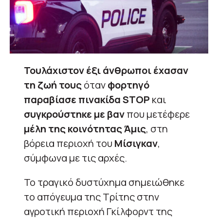
Τουλάχιστον έξι άνθρωποι έχασαν
τη ζωή τους
όταν
φορτηγό
παραβίασε πινακίδα STOP
και
συγκρούστηκε με βαν
που μετέφερε
μέλη της κοινότητας Άμις
, στη
βόρεια περιοχή του
Μίσιγκαν
,
σύμφωνα με τις αρχές.
Το τραγικό δυστύχημα σημειώθηκε
το απόγευμα της Τρίτης στην
αγροτική περιοχή Γκίλφορντ της