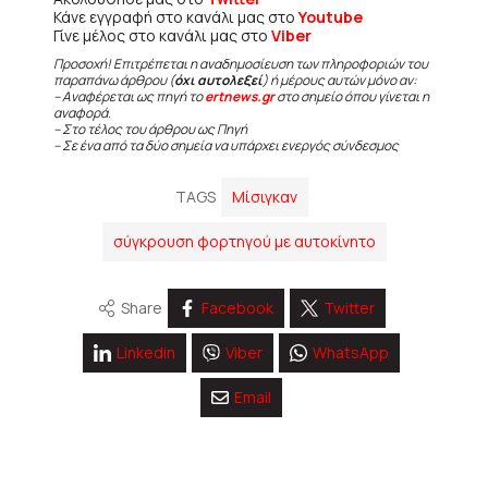
Κάνε εγγραφή στο κανάλι μας στο
Youtube
Γίνε μέλος στο κανάλι μας στο
Viber
Προσοχή! Επιτρέπεται η αναδημοσίευση των πληροφοριών του
παραπάνω άρθρου (
όχι αυτολεξεί
) ή μέρους αυτών μόνο αν:
– Αναφέρεται ως πηγή το
ertnews.gr
στο σημείο όπου γίνεται η
αναφορά.
– Στο τέλος του άρθρου ως Πηγή
– Σε ένα από τα δύο σημεία να υπάρχει ενεργός σύνδεσμος
TAGS
Μίσιγκαν
σύγκρουση φορτηγού με αυτοκίνητο
Share
Facebook
Twitter
Linkedin
Viber
WhatsApp
Email