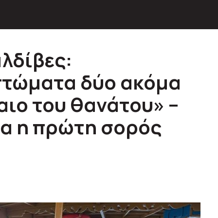
λδίβες:
πτώματα δύο ακόμα
αιο του θανάτου» –
ία η πρώτη σορός