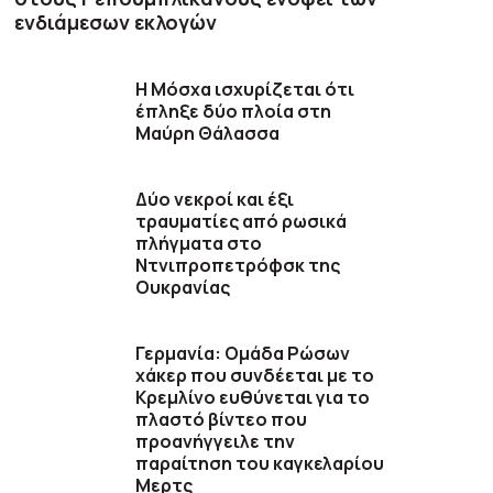
ενδιάμεσων εκλογών
Η Μόσχα ισχυρίζεται ότι
έπληξε δύο πλοία στη
Μαύρη Θάλασσα
Δύο νεκροί και έξι
τραυματίες από ρωσικά
πλήγματα στο
Ντνιπροπετρόφσκ της
Ουκρανίας
Γερμανία: Ομάδα Ρώσων
χάκερ που συνδέεται με το
Κρεμλίνο ευθύνεται για το
πλαστό βίντεο που
προανήγγειλε την
παραίτηση του καγκελαρίου
Μερτς