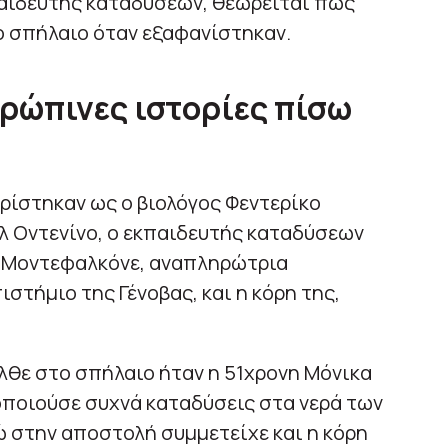
παιδευτής καταδύσεων, θεωρείται πως
ο σπήλαιο όταν εξαφανίστηκαν.
θρώπινες ιστορίες πίσω
ρίστηκαν ως ο βιολόγος Φεντερίκο
έλ Οντενίνο, ο εκπαιδευτής καταδύσεων
α Μοντεφαλκόνε, αναπληρώτρια
στήμιο της Γένοβας, και η κόρη της,
λθε στο σπήλαιο ήταν η 51χρονη Μόνικα
ποιούσε συχνά καταδύσεις στα νερά των
ώ στην αποστολή συμμετείχε και η κόρη