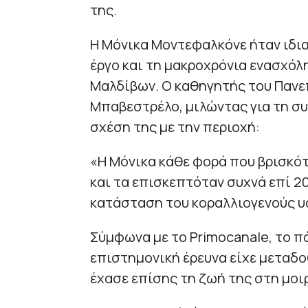
της.
Η Μόνικα Μοντεφαλκόνε ήταν ιδια
έργο και τη μακροχρόνια ενασχόλ
Μαλδίβων. Ο καθηγητής του Πανεπ
Μπαβεστρέλο, μιλώντας για τη συ
σχέση της με την περιοχή:
«Η Μόνικα κάθε φορά που βρισκότ
και τα επισκεπτόταν συχνά επί 20
κατάσταση του κοραλλιογενούς υ
Σύμφωνα με το Primocanale, το π
επιστημονική έρευνα είχε μεταδοθ
έχασε επίσης τη ζωή της στη μοι