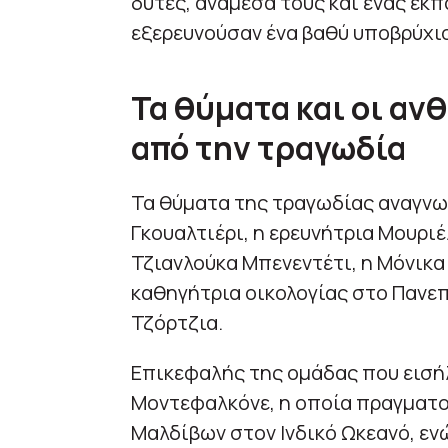
δύτες, ανάμεσά τους και ένας εκ
εξερευνούσαν ένα βαθύ υποβρύχι
Τα θύματα και οι αν
από την τραγωδία
Τα θύματα της τραγωδίας αναγνω
Γκουαλτιέρι, η ερευνήτρια Μουρι
Τζιανλούκα Μπενεντέτι, η Μόνικ
καθηγήτρια οικολογίας στο Πανεπι
Τζόρτζια.
Επικεφαλής της ομάδας που εισή
Μοντεφαλκόνε, η οποία πραγματο
Μαλδίβων στον Ινδικό Ωκεανό, εν