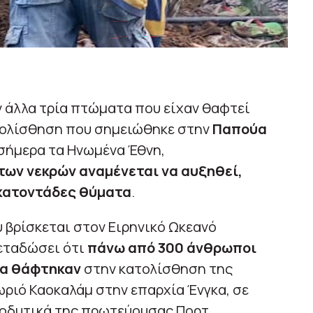
άλλα τρία πτώματα που είχαν θαφτεί
τολίσθηση που σημειώθηκε στην
Παπούα
ήμερα τα Ηνωμένα Έθνη,
των νεκρών αναμένεται να αυξηθεί,
εκατοντάδες θύματα
.
 βρίσκεται στον Ειρηνικό Ωκεανό
μεταδώσει ότι
πάνω από 300 άνθρωποι
ια θάφτηκαν
στην κατολίσθηση της
ριό Καοκαλάμ στην επαρχία Ένγκα, σε
ιοδυτικά της πρωτεύουσας Πορτ