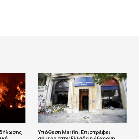
κδήλωσης
Υπόθεση Marfin: Επιστρέφει
ική,
σήμερα στην Ελλάδα η 46χρονη