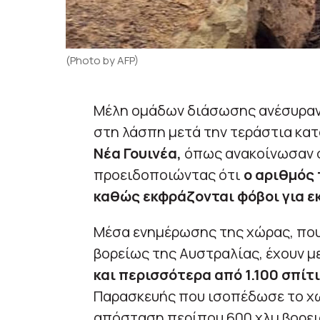
(Photo by AFP)
Μέλη ομάδων διάσωσης ανέσυραν 
στη λάσπη μετά την τεράστια κα
Νέα Γουινέα,
όπως ανακοίνωσαν σ
προειδοποιώντας ότι
ο αριθμός 
καθώς εκφράζονται φόβοι για 
Μέσα ενημέρωσης της χώρας, που
βορείως της Αυστραλίας, έχουν 
και περισσότερα από 1.100 σπίτ
Παρασκευής που ισοπέδωσε το χω
απόσταση περίπου 600 χλμ βορε