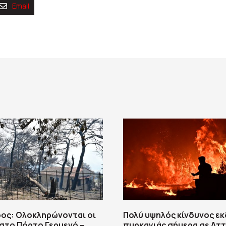
Email
ος: Ολοκληρώνονται οι
Πολύ υψηλός κίνδυνος ε
στο Πόρτο Γερμενό –
πυρκαγιάς σήμερα σε Αττ