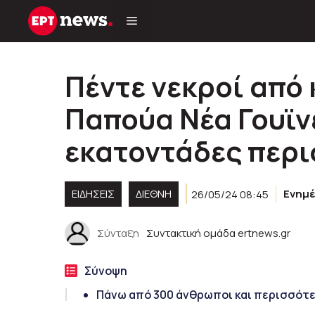
Μετάβαση
σε
περιεχόμενο
Πέντε νεκροί από
Παπούα Νέα Γουϊν
εκατοντάδες περ
ΕΙΔΗΣΕΙΣ
ΔΙΕΘΝΗ
26/05/24 08:45
Ενημ
Σύνταξη
Συντακτική ομάδα ertnews.gr
Σύνοψη
Πάνω από 300 άνθρωποι και περισσότε