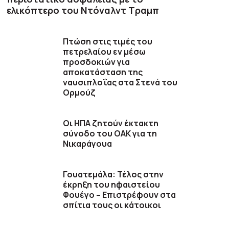
ελικόπτερο του Ντόναλντ Τραμπ
Πτώση στις τιμές του
πετρελαίου εν μέσω
προσδοκιών για
αποκατάσταση της
ναυσιπλοΐας στα Στενά του
Ορμούζ
Οι ΗΠΑ ζητούν έκτακτη
σύνοδο του ΟΑΚ για τη
Νικαράγουα
Γουατεμάλα: Τέλος στην
έκρηξη του ηφαιστείου
Φουέγο – Επιστρέφουν στα
σπίτια τους οι κάτοικοι