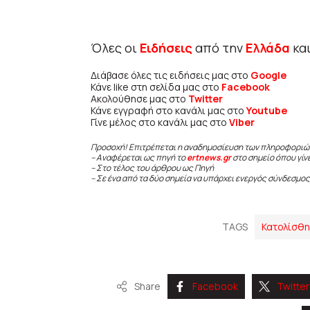
Όλες οι
Ειδήσεις
από την
Ελλάδα
κα
Διάβασε όλες τις ειδήσεις μας στο
Google
Κάνε like στη σελίδα μας στο
Facebook
Ακολούθησε μας στο
Twitter
Κάνε εγγραφή στο κανάλι μας στο
Youtube
Γίνε μέλος στο κανάλι μας στο
Viber
Προσοχή! Επιτρέπεται η αναδημοσίευση των πληροφοριώ
– Αναφέρεται ως πηγή το
ertnews.gr
στο σημείο όπου γίν
– Στο τέλος του άρθρου ως Πηγή
– Σε ένα από τα δύο σημεία να υπάρχει ενεργός σύνδεσμος
TAGS
Κατολίσθ
Share
Facebook
Twitter