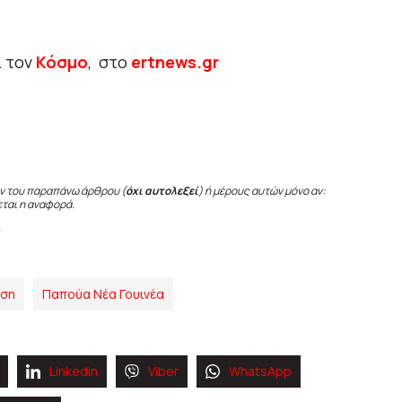
ι τον
Κόσμο
, στο
ertnews.gr
ν του παραπάνω άρθρου (
όχι αυτολεξεί
) ή μέρους αυτών μόνο αν:
εται η αναφορά.
ηση
Παπούα Νέα Γουινέα
Linkedin
Viber
WhatsApp