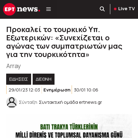
Μετάβαση
Live TV
σε
περιεχόμενο
Προκαλεί το τουρκικό Υπ.
Εξωτερικών: «Συνεχίζεται ο
αγώνας των συμπατριωτών μας
για την τουρκικότητα»
Array
ΕΙΔΗΣΕΙΣ
ΔΙΕΘΝΗ
29/01/23 12:03
Ενημέρωση
30/01 10:06
Σύνταξη
Συντακτική ομάδα ertnews.gr