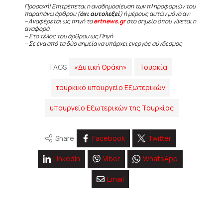
Προσοχή! Επιτρέπεται η αναδημοσίευση των πληροφοριών του
παραπάνω άρθρου (
όχι αυτολεξεί
) ή μέρους αυτών μόνο αν:
– Αναφέρεται ως πηγή το
ertnews.gr
στο σημείο όπου γίνεται η
αναφορά.
– Στο τέλος του άρθρου ως Πηγή
– Σε ένα από τα δύο σημεία να υπάρχει ενεργός σύνδεσμος
TAGS
«Δυτική Θράκη»
Τουρκία
τουρκικό υπουργείο Εξωτερικών
υπουργείο Εξωτερικών της Τουρκίας
Share
Facebook
Twitter
Linkedin
Viber
WhatsApp
Email