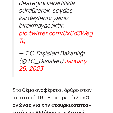
desteğini kararlılıkla
sürdürerek, soydaş
kardeşlerini yalnız
bırakmayacaktır.
pic.twitter.com/0x6d3Weg
Tg
— T.C. Dışişleri Bakanlığı
(@TC_Disisleri)
January
29, 2023
Στο θέμα αναφέρεται άρθρο στον
ιστότοπό TRT Haber με τίτλο «
Ο
αγώνας για την «τουρκικότητα»
κατά της Ελλάδας στη Δυτική