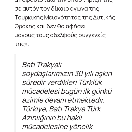
σε αυτόν τον δίκαιο αγώνα της
Τουρκικής Μειονότητας της Δυτικής
Θράκης και δεν θα αφήσει
μόνους
τους
αδελφούς
συγγενείς
της».
Batı Trakyalı
soydaşlarımızın 30 yılı aşkın
süredir verdikleri Türklük
mücadelesi bugün ilk günkü
azimle devam etmektedir.
Türkiye, Batı Trakya Türk
Azınlığının bu haklı
mücadelesine yönelik