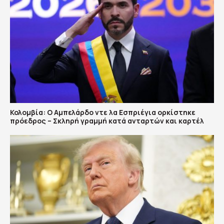
Κολομβία: Ο Αμπελάρδο ντε λα Εσπριέγια ορκίστηκε
πρόεδρος – Σκληρή γραμμή κατά ανταρτών και καρτέλ