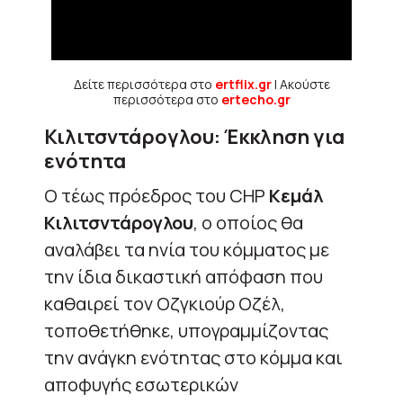
Δείτε περισσότερα στο
ertflix.gr
| Ακούστε
περισσότερα στο
ertecho.gr
Κιλιτσντάρογλου: Έκκληση για
ενότητα
Ο τέως πρόεδρος του CHP
Κεμάλ
Κιλιτσντάρογλου
, ο οποίος θα
αναλάβει τα ηνία του κόμματος με
την ίδια δικαστική απόφαση που
καθαιρεί τον Οζγκιούρ Οζέλ,
τοποθετήθηκε, υπογραμμίζοντας
την ανάγκη ενότητας στο κόμμα και
αποφυγής εσωτερικών