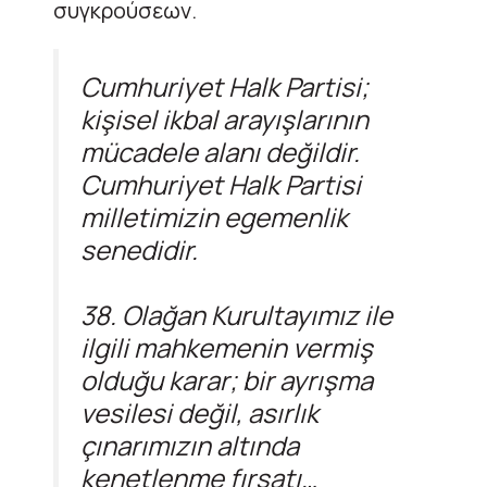
συγκρούσεων.
Cumhuriyet Halk Partisi;
kişisel ikbal arayışlarının
mücadele alanı değildir.
Cumhuriyet Halk Partisi
milletimizin egemenlik
senedidir.
38. Olağan Kurultayımız ile
ilgili mahkemenin vermiş
olduğu karar; bir ayrışma
vesilesi değil, asırlık
çınarımızın altında
kenetlenme fırsatı…