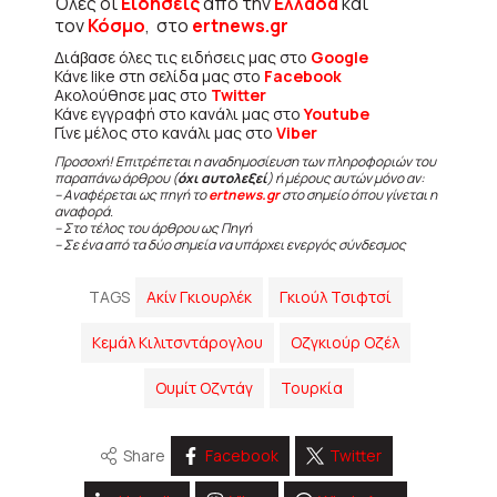
Όλες οι
Ειδήσεις
από την
Ελλάδα
και
τον
Κόσμο
, στο
ertnews.gr
Διάβασε όλες τις ειδήσεις μας στο
Google
Κάνε like στη σελίδα μας στο
Facebook
Ακολούθησε μας στο
Twitter
Κάνε εγγραφή στο κανάλι μας στο
Youtube
Γίνε μέλος στο κανάλι μας στο
Viber
Προσοχή! Επιτρέπεται η αναδημοσίευση των πληροφοριών του
παραπάνω άρθρου (
όχι αυτολεξεί
) ή μέρους αυτών μόνο αν:
– Αναφέρεται ως πηγή το
ertnews.gr
στο σημείο όπου γίνεται η
αναφορά.
– Στο τέλος του άρθρου ως Πηγή
– Σε ένα από τα δύο σημεία να υπάρχει ενεργός σύνδεσμος
TAGS
Ακίν Γκιουρλέκ
Γκιούλ Τσιφτσί
Κεμάλ Κιλιτσντάρογλου
Οζγκιούρ Οζέλ
Ουμίτ Οζντάγ
Τουρκία
Share
Facebook
Twitter