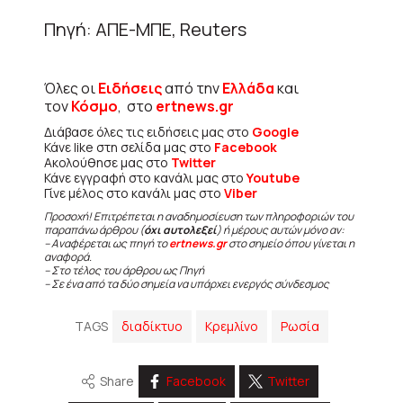
Πηγή: ΑΠΕ-ΜΠΕ, Reuters
Όλες οι
Ειδήσεις
από την
Ελλάδα
και
τον
Κόσμο
, στο
ertnews.gr
Διάβασε όλες τις ειδήσεις μας στο
Google
Κάνε like στη σελίδα μας στο
Facebook
Ακολούθησε μας στο
Twitter
Κάνε εγγραφή στο κανάλι μας στο
Youtube
Γίνε μέλος στο κανάλι μας στο
Viber
Προσοχή! Επιτρέπεται η αναδημοσίευση των πληροφοριών του
παραπάνω άρθρου (
όχι αυτολεξεί
) ή μέρους αυτών μόνο αν:
– Αναφέρεται ως πηγή το
ertnews.gr
στο σημείο όπου γίνεται η
αναφορά.
– Στο τέλος του άρθρου ως Πηγή
– Σε ένα από τα δύο σημεία να υπάρχει ενεργός σύνδεσμος
TAGS
διαδίκτυο
Κρεμλίνο
Ρωσία
Share
Facebook
Twitter