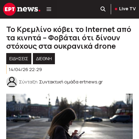
Μετάβαση
Live TV
σε
περιεχόμενο
Το Κρεμλίνο κόβει το Internet από
τα κινητά – Φοβάται ότι δίνουν
στόχους στα ουκρανικά drone
ΕΙΔΗΣΕΙΣ
ΔΙΕΘΝΗ
14/04/26 22:29
Σύνταξη
Συντακτική ομάδα ertnews.gr