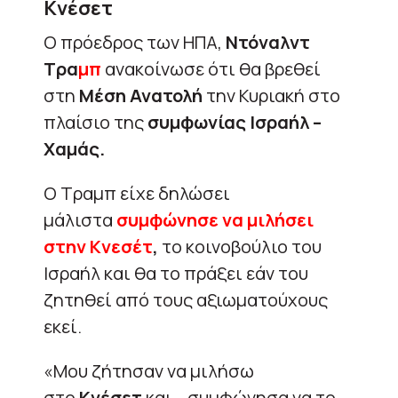
Κνέσετ
Ο πρόεδρος των ΗΠΑ,
Ντόναλντ
Τρα
μπ
ανακοίνωσε ότι θα βρεθεί
στη
Μέση Ανατολή
την Κυριακή στο
πλαίσιο της
συμφωνίας Ισραήλ –
Χαμάς.
Ο Τραμπ είχε δηλώσει
μάλιστα
συμφώνησε να μιλήσει
στην Κνεσέτ
,
το κοινοβούλιο του
Ισραήλ και θα το πράξει εάν του
ζητηθεί από τους αξιωματούχους
εκεί.
«Μου ζήτησαν να μιλήσω
στο
Κνέσετ
και… συμφώνησα να το