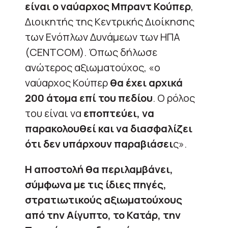
είναι ο ναύαρχος Μπραντ Κούπερ
,
Διοικητής της Κεντρικής Διοίκησης
των Ενόπλων Δυνάμεων των ΗΠΑ
(CENTCOM). Όπως δήλωσε
ανώτερος αξιωματούχος, «ο
ναύαρχος Κούπερ
θα έχει αρχικά
200 άτομα επί του πεδίου
. Ο ρόλος
του είναι να
εποπτεύει, να
παρακολουθεί και να διασφαλίζει
ότι δεν υπάρχουν παραβιάσει
ς».
Η αποστολή θα περιλαμβάνει,
σύμφωνα με τις ίδιες πηγές,
στρατιωτικούς αξιωματούχους
από την Αίγυπτο, το Κατάρ, την