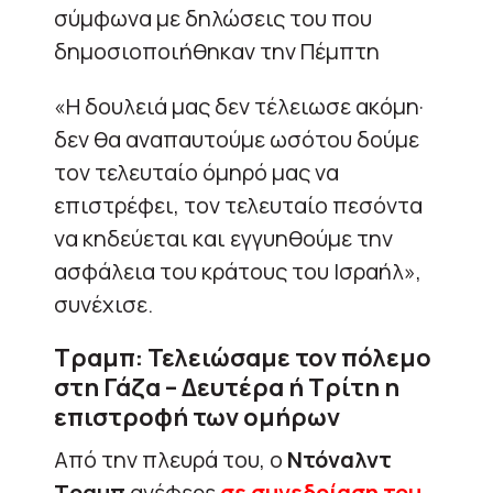
σύμφωνα με δηλώσεις του που
δημοσιοποιήθηκαν την Πέμπτη
«Η δουλειά μας δεν τέλειωσε ακόμη·
δεν θα αναπαυτούμε ωσότου δούμε
τον τελευταίο όμηρό μας να
επιστρέφει, τον τελευταίο πεσόντα
να κηδεύεται και εγγυηθούμε την
ασφάλεια του κράτους του Ισραήλ»,
συνέχισε.
Τραμπ: Τελειώσαμε τον πόλεμο
στη Γάζα – Δευτέρα ή Τρίτη η
επιστροφή των ομήρων
Από την πλευρά του, ο
Ντόναλντ
Τραμπ
ανέφερε
σε συνεδρίαση του