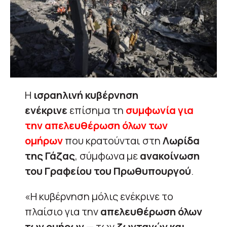
Η
ισραηλινή κυβέρνηση
ενέκρινε
επίσημα τη
συμφωνία για
την απελευθέρωση όλων των
ομήρων
που κρατούνται στη
Λωρίδα
της Γάζας
, σύμφωνα με
ανακοίνωση
του Γραφείου του Πρωθυπουργού
.
«Η κυβέρνηση μόλις ενέκρινε το
πλαίσιο για την
απελευθέρωση όλων
των ομήρων
— των
ζωντανών και