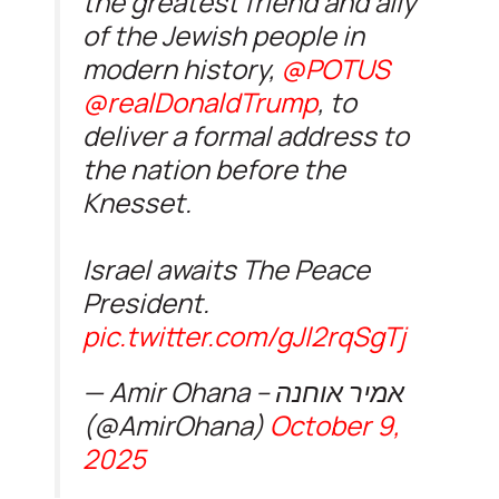
the greatest friend and ally
of the Jewish people in
modern history,
@POTUS
@realDonaldTrump
, to
deliver a formal address to
the nation before the
Knesset.
Israel awaits The Peace
President.
pic.twitter.com/gJl2rqSgTj
— Amir Ohana – אמיר אוחנה
(@AmirOhana)
October 9,
2025