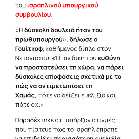
του
ισραηλινού υπουργικού
συμβουλίου
.
«
Η δύσκολη δουλειά ήταν του
πρωθυπουργού», δήλωσε ο
Γουίτκοφ
, καθήμενος δίπλα στον
Νετανιάχου. «Ήταν δική του
ευθύνη
να προστατεύσει τη χώρα, να πάρει
δύσκολες αποφάσεις σχετικά με το
πώς να αντιμετωπίσει τη
Χαμάς,
πότε να δείξει ευελιξία και
πότε όχι».
Παραδέχτηκε ότι υπήρξαν στιγμές
που πίστευε πως το Ισραήλ έπρεπε
να
επιδείξει περισσότερη ευελιξία
.