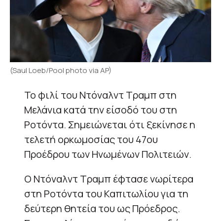
(Saul Loeb/Pool photo via AP)
Το φιλί του Ντόναλντ Τραμπ στη
Μελάνια κατά την είσοδό του στη
Ροτόντα. Σημειώνεται ότι ξεκίνησε η
τελετή ορκωμοσίας του 47ου
Προέδρου των Ηνωμένων Πολιτειών.
Ο Ντόναλντ Τραμπ έφτασε νωρίτερα
στη Ροτόντα του Καπιτωλίου για τη
δεύτερη θητεία του ως Πρόεδρος.