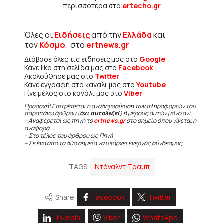
περισσότερα στο
ertecho.gr
Όλες οι
Ειδήσεις
από την
Ελλάδα
και
τον
Κόσμο
, στο
ertnews.gr
Διάβασε όλες τις ειδήσεις μας στο
Google
Κάνε like στη σελίδα μας στο
Facebook
Ακολούθησε μας στο
Twitter
Κάνε εγγραφή στο κανάλι μας στο
Youtube
Γίνε μέλος στο κανάλι μας στο
Viber
Προσοχή! Επιτρέπεται η αναδημοσίευση των πληροφοριών του
παραπάνω άρθρου (
όχι αυτολεξεί
) ή μέρους αυτών μόνο αν:
– Αναφέρεται ως πηγή το
ertnews.gr
στο σημείο όπου γίνεται η
αναφορά.
– Στο τέλος του άρθρου ως Πηγή
– Σε ένα από τα δύο σημεία να υπάρχει ενεργός σύνδεσμος
TAGS
Ντόναλντ Τραμπ
Share
Facebook
Twitter
Linkedin
Viber
WhatsApp