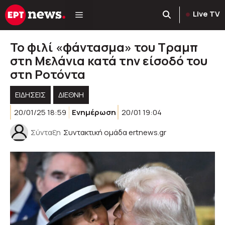
Μετάβαση
Live TV
σε
περιεχόμενο
Το φιλί «φάντασμα» του Τραμπ
στη Μελάνια κατά την είσοδό του
στη Ροτόντα
ΕΙΔΗΣΕΙΣ
ΔΙΕΘΝΗ
20/01/25 18:59
Ενημέρωση
20/01 19:04
Σύνταξη
Συντακτική ομάδα ertnews.gr