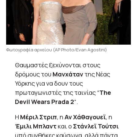
Φωτογραφία αρχείου (AP Photo/Evan Agostini)
Θαυμαστές ξεχύνονται στους
δρόμους του
Μανχάταν
της Νέας
Υόρκης για να δουν τους
πρωταγωνιστές της ταινίας “
The
Devil Wears Prada 2
“.
Η
Μέριλ Στριπ
, η
Αν Χάθαγουεϊ
, η
Έμιλι Μπλαντ
και ο
Στάνλεϊ Τούτσι
υπό συνθήκες καύσωνα, αλλά πάντα