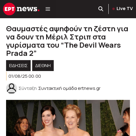
Μετάβαση
Live TV
σε
περιεχόμενο
Θαυμαστές αψηφούν τη ζέστη για
να δουν τη Μέριλ Στριπ στα
γυρίσματα του “The Devil Wears
Prada 2”
ΕΙΔΗΣΕΙΣ
ΔΙΕΘΝΗ
01/08/25 00:00
Σύνταξη
Συντακτική ομάδα ertnews.gr