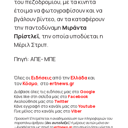
του πεζοδρομίου, με τα κινητά
έτοιμα να φωτογραφίσουν και να
βγάλουν βίντεο, αν τα καταφέρουν
την παντοδύναμη
Μιράντα
Πρίστλεϊ
, την οποία υποδύεται η
Μέριλ Στριπ.
Πηγή: ΑΠΕ- ΜΠΕ
Όλες οι
Ειδήσεις
από την
Ελλάδα
και
τον
Κόσμο
, στο
ertnews.gr
Διάβασε όλες τις ειδήσεις μας στο
Google
Κάνε like στη σελίδα μας στο
Facebook
Ακολούθησε μας στο
Twitter
Κάνε εγγραφή στο κανάλι μας στο
Youtube
Γίνε μέλος στο κανάλι μας στο
Viber
Προσοχή! Επιτρέπεται η αναδημοσίευση των πληροφοριών του
παραπάνω άρθρου (
όχι αυτολεξεί
) ή μέρους αυτών μόνο αν:
– Αναφέρεται ως πηγή το
ertnews.gr
στο σημείο όπου γίνεται η