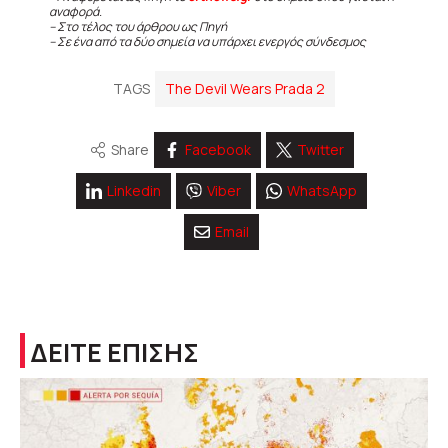
αναφορά.
– Στο τέλος του άρθρου ως Πηγή
– Σε ένα από τα δύο σημεία να υπάρχει ενεργός σύνδεσμος
TAGS
The Devil Wears Prada 2
Share
Facebook
Twitter
Linkedin
Viber
WhatsApp
Email
ΔΕΙΤΕ ΕΠΙΣΗΣ