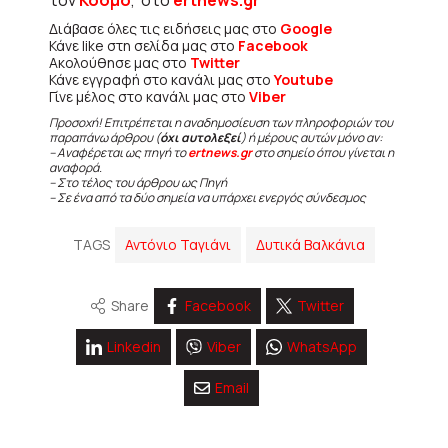
Διάβασε όλες τις ειδήσεις μας στο
Google
Κάνε like στη σελίδα μας στο
Facebook
Ακολούθησε μας στο
Twitter
Κάνε εγγραφή στο κανάλι μας στο
Youtube
Γίνε μέλος στο κανάλι μας στο
Viber
Προσοχή! Επιτρέπεται η αναδημοσίευση των πληροφοριών του
παραπάνω άρθρου (
όχι αυτολεξεί
) ή μέρους αυτών μόνο αν:
– Αναφέρεται ως πηγή το
ertnews.gr
στο σημείο όπου γίνεται η
αναφορά.
– Στο τέλος του άρθρου ως Πηγή
– Σε ένα από τα δύο σημεία να υπάρχει ενεργός σύνδεσμος
TAGS
Αντόνιο Ταγιάνι
Δυτικά Βαλκάνια
Share
Facebook
Twitter
Linkedin
Viber
WhatsApp
Email