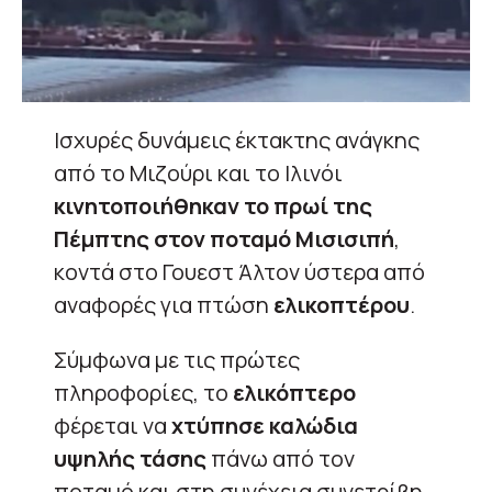
Ισχυρές δυνάμεις έκτακτης ανάγκης
από το Μιζούρι και το Ιλινόι
κινητοποιήθηκαν το πρωί της
Πέμπτης στον ποταμό Μισισιπή
,
κοντά στο Γουεστ Άλτον ύστερα από
αναφορές για πτώση
ελικοπτέρου
.
Σύμφωνα με τις πρώτες
πληροφορίες, το
ελικόπτερο
φέρεται να
χτύπησε καλώδια
υψηλής τάσης
πάνω από τον
ποταμό και στη συνέχεια συνετρίβη