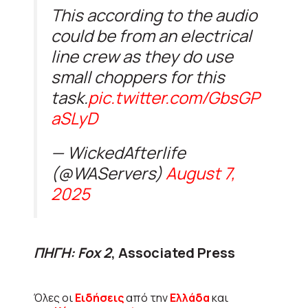
This according to the audio
could be from an electrical
line crew as they do use
small choppers for this
task.
pic.twitter.com/GbsGP
aSLyD
— WickedAfterlife
(@WAServers)
August 7,
2025
ΠΗΓΗ: Fox 2
, Associated Press
Όλες οι
Ειδήσεις
από την
Ελλάδα
και