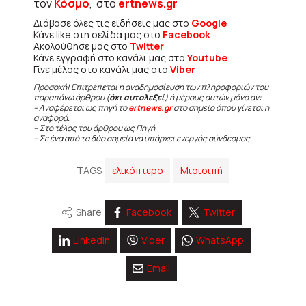
τον
Κόσμο
, στο
ertnews.gr
Διάβασε όλες τις ειδήσεις μας στο
Google
Κάνε like στη σελίδα μας στο
Facebook
Ακολούθησε μας στο
Twitter
Κάνε εγγραφή στο κανάλι μας στο
Youtube
Γίνε μέλος στο κανάλι μας στο
Viber
Προσοχή! Επιτρέπεται η αναδημοσίευση των πληροφοριών του
παραπάνω άρθρου (
όχι αυτολεξεί
) ή μέρους αυτών μόνο αν:
– Αναφέρεται ως πηγή το
ertnews.gr
στο σημείο όπου γίνεται η
αναφορά.
– Στο τέλος του άρθρου ως Πηγή
– Σε ένα από τα δύο σημεία να υπάρχει ενεργός σύνδεσμος
TAGS
ελικόπτερο
Μισισιπή
Share
Facebook
Twitter
Linkedin
Viber
WhatsApp
Email