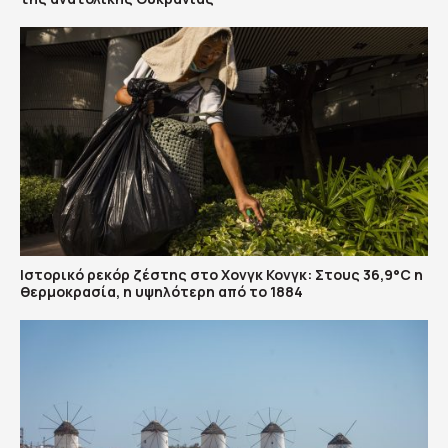
Ιστορικό ρεκόρ ζέστης στο Χονγκ Κονγκ: Στους 36,9°C η
θερμοκρασία, η υψηλότερη από το 1884