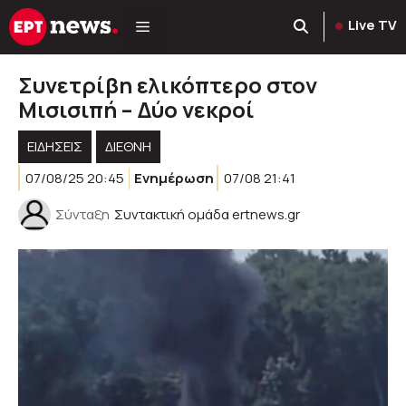
Μετάβαση
Live TV
σε
περιεχόμενο
Συνετρίβη ελικόπτερο στον
Μισισιπή – Δύο νεκροί
ΕΙΔΗΣΕΙΣ
ΔΙΕΘΝΗ
07/08/25 20:45
Ενημέρωση
07/08 21:41
Σύνταξη
Συντακτική ομάδα ertnews.gr