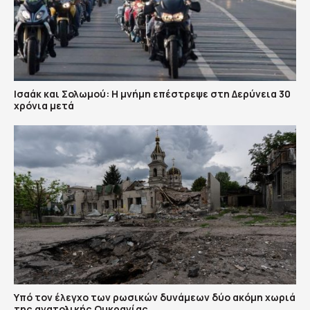
Ισαάκ και Σολωμού: Η μνήμη επέστρεψε στη Δερύνεια 30
χρόνια μετά
Υπό τον έλεγχο των ρωσικών δυνάμεων δύο ακόμη χωριά
της ανατολικής Ουκρανίας