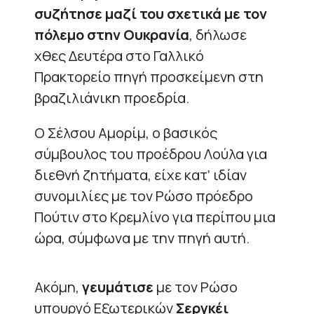
συζήτησε μαζί του σχετικά με τον
πόλεμο στην Ουκρανία
, δήλωσε
χθες Δευτέρα στο Γαλλικό
Πρακτορείο πηγή προσκείμενη στη
βραζιλιάνικη προεδρία.
Ο Σέλσου Αμορίμ, ο βασικός
σύμβουλος του προέδρου Λούλα για
διεθνή ζητήματα, είχε κατ’ ιδίαν
συνομιλίες με τον Ρώσο πρόεδρο
Πούτιν στο Κρεμλίνο για περίπου μια
ώρα, σύμφωνα με την πηγή αυτή.
Ακόμη,
γευμάτισε
με τον Ρώσο
υπουργό Εξωτερικών
Σεργκέι