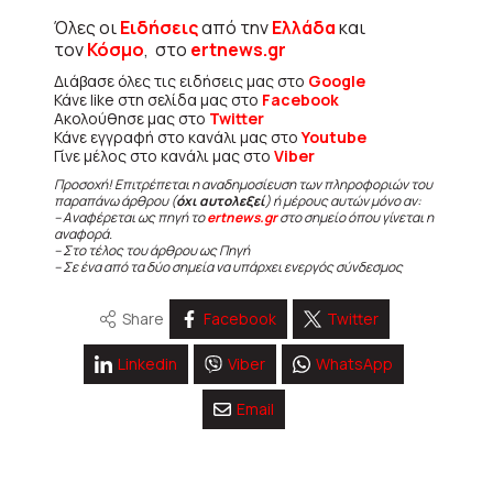
Όλες οι
Ειδήσεις
από την
Ελλάδα
και
τον
Κόσμο
, στο
ertnews.gr
Διάβασε όλες τις ειδήσεις μας στο
Google
Κάνε like στη σελίδα μας στο
Facebook
Ακολούθησε μας στο
Twitter
Κάνε εγγραφή στο κανάλι μας στο
Youtube
Γίνε μέλος στο κανάλι μας στο
Viber
Προσοχή! Επιτρέπεται η αναδημοσίευση των πληροφοριών του
παραπάνω άρθρου (
όχι αυτολεξεί
) ή μέρους αυτών μόνο αν:
– Αναφέρεται ως πηγή το
ertnews.gr
στο σημείο όπου γίνεται η
αναφορά.
– Στο τέλος του άρθρου ως Πηγή
– Σε ένα από τα δύο σημεία να υπάρχει ενεργός σύνδεσμος
Share
Facebook
Twitter
Linkedin
Viber
WhatsApp
Email