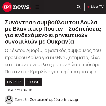
Μετάβαση
Live TV
σε
περιεχόμενο
Συνάντηση συμβούλου του Λούλα
με Βλαντίμιρ Πούτιν – Συζητήσεις
για ενδεχόμενο ειρηνευτικών
συνομιλιών με Ουκρανία
Ο Σέλσου Αμορίμ, ο βασικός σύμβουλος του
προέδρου Λούλα για διεθνή ζητήματα, είχε
κατ’ ιδίαν συνομιλίες με τον Ρώσο πρόεδρο
Πούτιν στο Κρεμλίνο για περίπου μια ώρα
ΕΙΔΗΣΕΙΣ
ΔΙΕΘΝΗ
04/04/23 04:30
Σύνταξη
Συντακτική ομάδα ertnews.gr