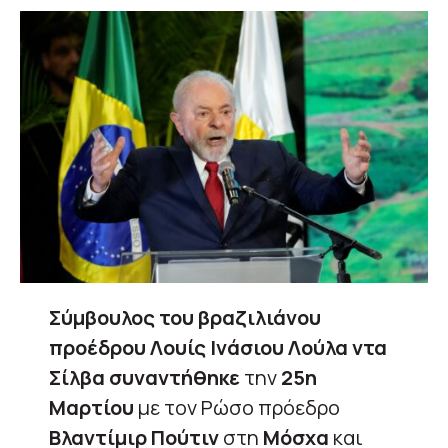
Σύμβουλος του βραζιλιάνου
προέδρου Λουίς Ινάσιου Λούλα ντα
Σίλβα συναντήθηκε
την
25η
Μαρτίου
με τον Ρώσο πρόεδρο
Βλαντίμιρ Πούτιν
στη
Μόσχα
και