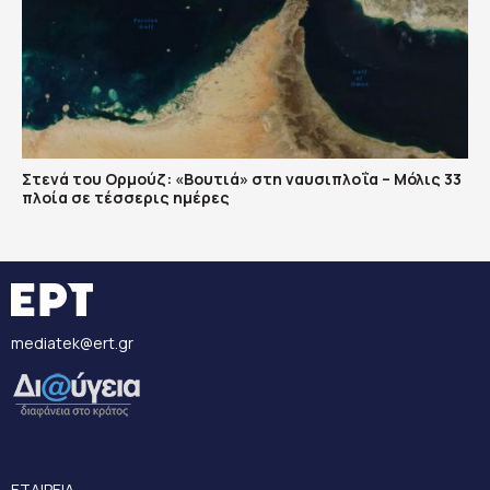
Στενά του Ορμούζ: «Βουτιά» στη ναυσιπλοΐα – Μόλις 33
πλοία σε τέσσερις ημέρες
mediatek@ert.gr
ΕΤΑΙΡΕΙΑ