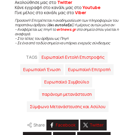
Ακολούθησε μας στο
Twitter
Κάνε εγγραφή στο κανάλι μας στο
Youtube
Γίνε μέλος στο κανάλι μας στο
Viber
Προσοχή! Επιτρέπεται η αναδημοσίευση των πληροφοριών του
παραπάνω άρθρου (
όχι αυτολεξεί
) ή μέρους αυτών μόνο αν:
– Αναφέρεται ως πηγή το
ertnews.gr
στο σημείο όπου γίνεται η
αναφορά.
– Στο τέλος του άρθρου ως Πηγή
– Σε ένα από τα δύο σημεία να υπάρχει ενεργός σύνδεσμος
TAGS
Ευρωπαϊκή Εντολή Επιστροφής
Ευρωπαϊκή Ένωση
Ευρωπαϊκή Επιτροπή
Ευρωπαϊκό Συμβούλιο
παράνομη μετανάστευση
Σύμφωνο Μετανάστευσης και Ασύλου
Share
Facebook
Twitter