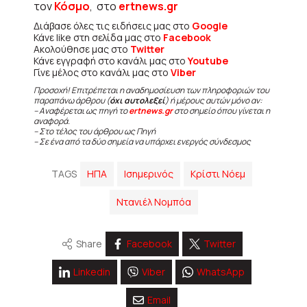
τον
Κόσμο
, στο
ertnews.gr
Διάβασε όλες τις ειδήσεις μας στο
Google
Κάνε like στη σελίδα μας στο
Facebook
Ακολούθησε μας στο
Twitter
Κάνε εγγραφή στο κανάλι μας στο
Youtube
Γίνε μέλος στο κανάλι μας στο
Viber
Προσοχή! Επιτρέπεται η αναδημοσίευση των πληροφοριών του
παραπάνω άρθρου (
όχι αυτολεξεί
) ή μέρους αυτών μόνο αν:
– Αναφέρεται ως πηγή το
ertnews.gr
στο σημείο όπου γίνεται η
αναφορά.
– Στο τέλος του άρθρου ως Πηγή
– Σε ένα από τα δύο σημεία να υπάρχει ενεργός σύνδεσμος
TAGS
ΗΠΑ
Ισημερινός
Κρίστι Νόεμ
Ντανιέλ Νομπόα
Share
Facebook
Twitter
Linkedin
Viber
WhatsApp
Email