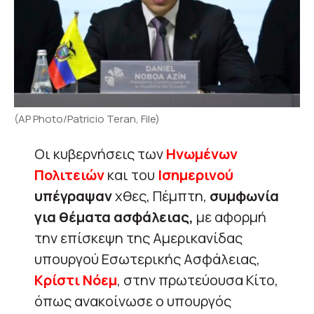
(AP Photo/Patricio Teran, File)
Οι κυβερνήσεις των
Ηνωμένων
Πολιτειών
και του
Ισημερινού
υπέγραψαν
χθες, Πέμπτη,
συμφωνία
για θέματα ασφάλειας,
με αφορμή
την επίσκεψη της Αμερικανίδας
υπουργού Εσωτερικής Ασφάλειας,
Κρίστι Νόεμ
, στην πρωτεύουσα Κίτο,
όπως ανακοίνωσε ο υπουργός