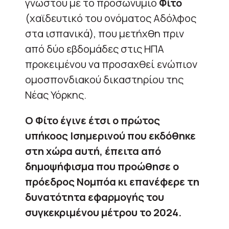
γνωστού με το προσωνύμιο
Φίτο
(χαϊδευτικό του ονόματος Αδόλφος
στα ισπανικά), που μετήχθη πριν
από δύο εβδομάδες στις ΗΠΑ
προκειμένου να προσαχθεί ενώπιον
ομοσπονδιακού δικαστηρίου της
Νέας Υόρκης.
Ο Φίτο έγινε έτσι ο πρώτος
υπήκοος Ισημερινού που εκδόθηκε
στη χώρα αυτή, έπειτα από
δημοψήφισμα που προώθησε ο
πρόεδρος Νομπόα κι επανέφερε τη
δυνατότητα εφαρμογής του
συγκεκριμένου μέτρου το 2024.