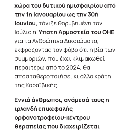
χώρα του δυτικού ημισφαιρίου από
την 1η Ιανουαρίου ως την 30ή
Ιουνίου,
τόνιζε θορυβημένη τον
Ιούλιο η
Ύπατη Αρμοστεία του ΟΗΕ
για τα Ανθρώπινα Δικαιώματα,
εκφράζοντας τον φόβο ότι η βία των
συμμοριών, που έχει κλιμακωθεί
περαιτέρω από το 2024, θα
αποσταθεροποιήσει κι άλλα κράτη
της Καραϊβικής.
Εννιά άνθρωποι, ανάμεσά τους η
ιρλανδή επικεφαλής
ορφανοτροφείου-κέντρου
θεραπείας που διαχειρίζεται