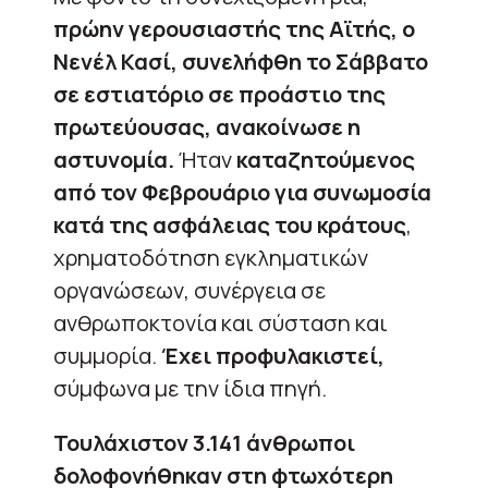
πρώην γερουσιαστής της Αϊτής, ο
Νενέλ Κασί, συνελήφθη το Σάββατο
σε εστιατόριο σε προάστιο της
πρωτεύουσας, ανακοίνωσε η
αστυνομία.
Ήταν
καταζητούμενος
από τον Φεβρουάριο για συνωμοσία
κατά της ασφάλειας του κράτους
,
χρηματοδότηση εγκληματικών
οργανώσεων, συνέργεια σε
ανθρωποκτονία και σύσταση και
συμμορία.
Έχει προφυλακιστεί,
σύμφωνα με την ίδια πηγή.
Τουλάχιστον 3.141 άνθρωποι
δολοφονήθηκαν στη φτωχότερη