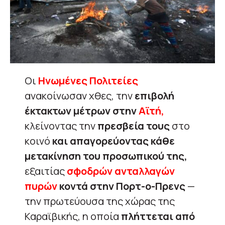
Οι
Ηνωμένες Πολιτείες
ανακοίνωσαν χθες, την
επιβολή
έκτακτων μέτρων στην
Αϊτή,
κλείνοντας την
πρεσβεία τους
στο
κοινό
και απαγορεύοντας κάθε
μετακίνηση του προσωπικού της,
εξαιτίας
σφοδρών ανταλλαγών
πυρών
κοντά στην Πορτ-ο-Πρενς
—
την πρωτεύουσα της χώρας της
Καραϊβικής, η οποία
πλήττεται από