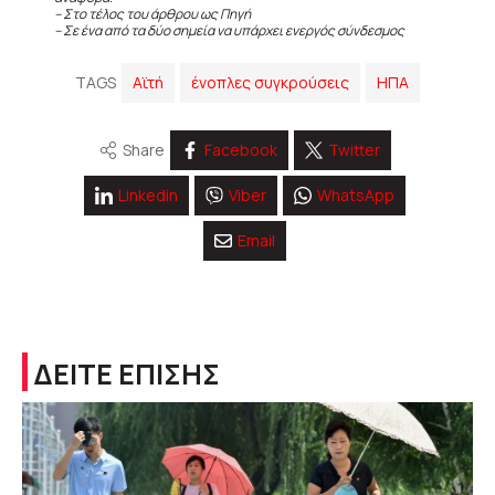
– Στο τέλος του άρθρου ως Πηγή
– Σε ένα από τα δύο σημεία να υπάρχει ενεργός σύνδεσμος
TAGS
Αϊτή
ένοπλες συγκρούσεις
ΗΠΑ
Share
Facebook
Twitter
Linkedin
Viber
WhatsApp
Email
ΔΕΙΤΕ ΕΠΙΣΗΣ