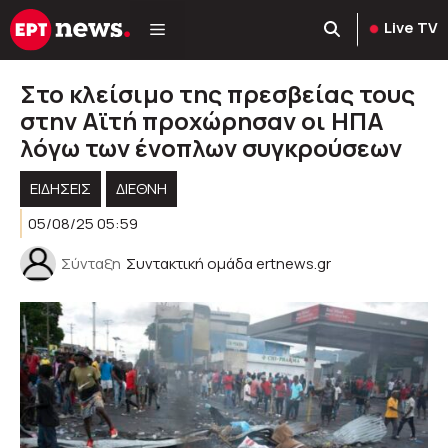
Μετάβαση
Live TV
σε
περιεχόμενο
Στο κλείσιμο της πρεσβείας τους
στην Αϊτή προχώρησαν οι ΗΠΑ
λόγω των ένοπλων συγκρούσεων
ΕΙΔΗΣΕΙΣ
ΔΙΕΘΝΗ
05/08/25 05:59
Σύνταξη
Συντακτική ομάδα ertnews.gr