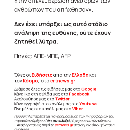
«την απελευθέρωση άνευ όρων των
ανθρώπων που απήχθησαν».
Δεν έχει υπάρξει ως αυτό στάδιο
ανάληψη της ευθύνης, ούτε έχουν
ζητηθεί λύτρα.
Πηγές: ΑΠΕ-ΜΠΕ, AFP
Όλες οι
Ειδήσεις
από την
Ελλάδα
και
τον
Κόσμο
, στο
ertnews.gr
Διάβασε όλες τις ειδήσεις μας στο
Google
Κάνε like στη σελίδα μας στο
Facebook
Ακολούθησε μας στο
Twitter
Κάνε εγγραφή στο κανάλι μας στο
Youtube
Γίνε μέλος στο κανάλι μας στο
Viber
Προσοχή! Επιτρέπεται η αναδημοσίευση των πληροφοριών του
παραπάνω άρθρου (
όχι αυτολεξεί
) ή μέρους αυτών μόνο αν:
– Αναφέρεται ως πηγή το
ertnews.gr
στο σημείο όπου γίνεται η
αναφορά.