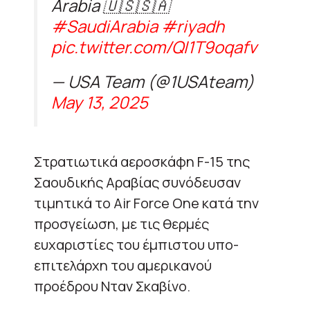
Arabia 🇺🇸🇸🇦
#SaudiArabia
#riyadh
pic.twitter.com/QI1T9oqafv
— USA Team (@1USAteam)
May 13, 2025
Στρατιωτικά αεροσκάφη F-15 της
Σαουδικής Αραβίας συνόδευσαν
τιμητικά το Air Force One κατά την
προσγείωση, με τις θερμές
ευχαριστίες του έμπιστου υπο-
επιτελάρχη του αμερικανού
προέδρου Νταν Σκαβίνο.