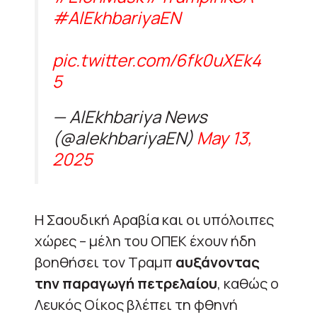
#AlEkhbariyaEN
pic.twitter.com/6fk0uXEk4
5
— AlEkhbariya News
(@alekhbariyaEN)
May 13,
2025
Η Σαουδική Αραβία και οι υπόλοιπες
χώρες – μέλη του ΟΠΕΚ έχουν ήδη
βοηθήσει τον Τραμπ
αυξάνοντας
την παραγωγή πετρελαίου
, καθώς ο
Λευκός Οίκος βλέπει τη φθηνή