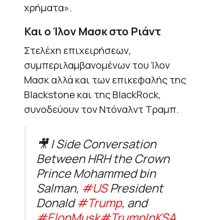
χρήματα».
Και ο Ίλον Μασκ στο Ριάντ
Στελέχη επιχειρήσεων,
συμπεριλαμβανομένων του Ίλον
Μασκ αλλά και των επικεφαλής της
Blackstone και της BlackRock,
συνοδεύουν τον Ντόναλντ Τραμπ.
🎥 | Side Conversation
Between HRH the Crown
Prince Mohammed bin
Salman,
#US
President
Donald
#Trump
, and
#ElonMusk
#TrumpInKSA