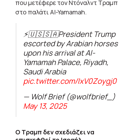
που μετέφερε τον Ντόναλντ Τραμπ
στο παλάτι Al-Yamamah.
⚡🇺🇸🇸🇦President Trump
escorted by Arabian horses
upon his arrival at Al-
Yamamah Palace, Riyadh,
Saudi Arabia
pic.twitter.com/IxV0Zoygj0
— Wolf Brief (@wolfbrief_)
May 13, 2025
Ο Τραμπ δεν σχεδιάζει να
επισκεφθεί το Ισραήλ