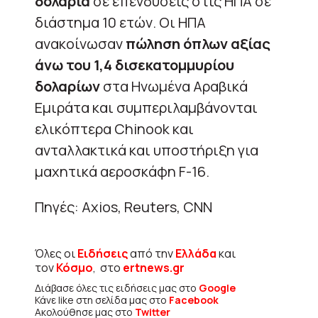
δολάρια
σε επενδύσεις στις ΗΠΑ σε
διάστημα 10 ετών. Οι ΗΠΑ
ανακοίνωσαν
πώληση όπλων αξίας
άνω του 1,4 δισεκατομμυρίου
δολαρίων
στα Ηνωμένα Αραβικά
Εμιράτα και συμπεριλαμβάνονται
ελικόπτερα Chinook και
ανταλλακτικά και υποστήριξη για
μαχητικά αεροσκάφη F-16.
Πηγές: Axios, Reuters, CNN
Όλες οι
Ειδήσεις
από την
Ελλάδα
και
τον
Κόσμο
, στο
ertnews.gr
Διάβασε όλες τις ειδήσεις μας στο
Google
Κάνε like στη σελίδα μας στο
Facebook
Ακολούθησε μας στο
Twitter