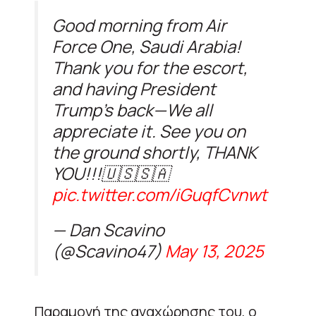
Good morning from Air
Force One, Saudi Arabia!
Thank you for the escort,
and having President
Trump’s back—We all
appreciate it. See you on
the ground shortly, THANK
YOU!!!🇺🇸🇸🇦
pic.twitter.com/iGuqfCvnwt
— Dan Scavino
(@Scavino47)
May 13, 2025
Παραμονή της αναχώρησης του, ο