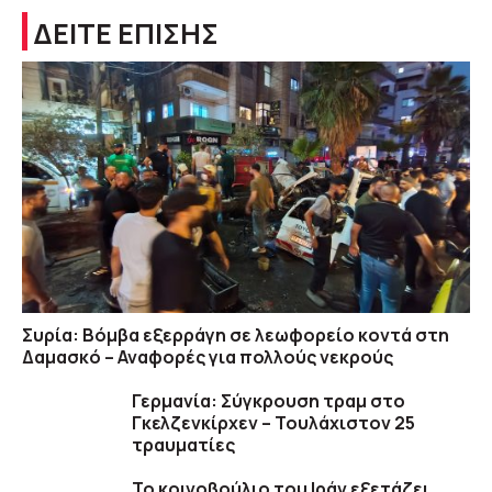
ΔΕΙΤΕ ΕΠΙΣΗΣ
Συρία: Βόμβα εξερράγη σε λεωφορείο κοντά στη
Δαμασκό – Αναφορές για πολλούς νεκρούς
Γερμανία: Σύγκρουση τραμ στο
Γκελζενκίρχεν – Τουλάχιστον 25
τραυματίες
To κοινοβούλιο του Ιράν εξετάζει