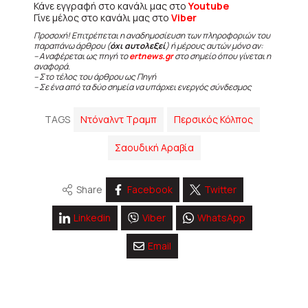
Κάνε εγγραφή στο κανάλι μας στο
Youtube
Γίνε μέλος στο κανάλι μας στο
Viber
Προσοχή! Επιτρέπεται η αναδημοσίευση των πληροφοριών του
παραπάνω άρθρου (
όχι αυτολεξεί
) ή μέρους αυτών μόνο αν:
– Αναφέρεται ως πηγή το
ertnews.gr
στο σημείο όπου γίνεται η
αναφορά.
– Στο τέλος του άρθρου ως Πηγή
– Σε ένα από τα δύο σημεία να υπάρχει ενεργός σύνδεσμος
TAGS
Ντόναλντ Τραμπ
Περσικός Κόλπος
Σαουδική Αραβία
Share
Facebook
Twitter
Linkedin
Viber
WhatsApp
Email