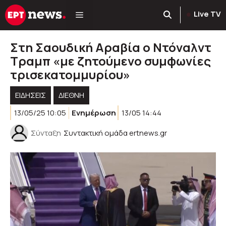
Μετάβαση
Live TV
σε
περιεχόμενο
Στη Σαουδική Αραβία ο Ντόναλντ
Τραμπ «με ζητούμενο συμφωνίες
τρισεκατομμυρίου»
ΕΙΔΗΣΕΙΣ
ΔΙΕΘΝΗ
13/05/25 10:05
Ενημέρωση
13/05 14:44
Σύνταξη
Συντακτική ομάδα ertnews.gr