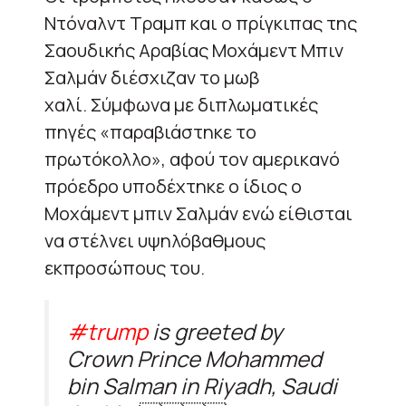
Ντόναλντ Τραμπ και ο πρίγκιπας της
Σαουδικής Αραβίας Μοχάμεντ Μπιν
Σαλμάν διέσχιζαν το μωβ
χαλί. Σύμφωνα με διπλωματικές
πηγές «παραβιάστηκε το
πρωτόκολλο», αφού τον αμερικανό
πρόεδρο υποδέχτηκε ο ίδιος ο
Μοχάμεντ μπιν Σαλμάν ενώ είθισται
να στέλνει υψηλόβαθμους
εκπροσώπους του.
#trump
is greeted by
Crown Prince Mohammed
bin Salman in Riyadh, Saudi