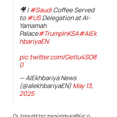
🎥 |
#Saudi
Coffee Served
to
#US
Delegation at Al-
Yamamah
Palace
#TrumpInKSA
#AlEk
hbariyaEN
pic.twitter.com/GetIu4SO8
0
— AlEkhbariya News
(@alekhbariyaEN)
May 13,
2025
Οι τρομπέτες ηχούσαν καθώς ο