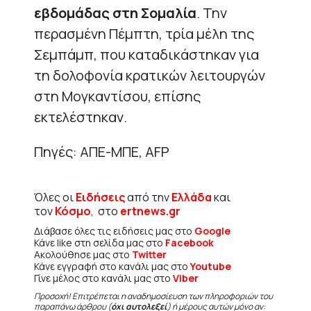
εβδομάδας στη Σομαλία
. Την
περασμένη Πέμπτη, τρία μέλη της
Σεμπάμπ, που καταδικάστηκαν για
τη δολοφονία κρατικών λειτουργών
στη Μογκαντίσου, επίσης
εκτελέστηκαν.
Πηγές: ΑΠΕ-ΜΠΕ, AFP
Όλες οι
Ειδήσεις
από την
Ελλάδα
και
τον
Κόσμο
, στο
ertnews.gr
Διάβασε όλες τις ειδήσεις μας στο
Google
Κάνε like στη σελίδα μας στο
Facebook
Ακολούθησε μας στο
Twitter
Κάνε εγγραφή στο κανάλι μας στο
Youtube
Γίνε μέλος στο κανάλι μας στο
Viber
Προσοχή! Επιτρέπεται η αναδημοσίευση των πληροφοριών του
παραπάνω άρθρου (
όχι αυτολεξεί
) ή μέρους αυτών μόνο αν: