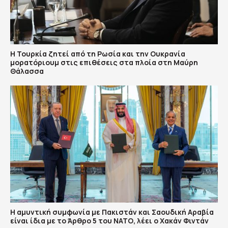
Η Τουρκία ζητεί από τη Ρωσία και την Ουκρανία
μορατόριουμ στις επιθέσεις στα πλοία στη Μαύρη
Θάλασσα
Η αμυντική συμφωνία με Πακιστάν και Σαουδική Αραβία
είναι ίδια με το Άρθρο 5 του ΝΑΤΟ, λέει ο Χακάν Φιντάν