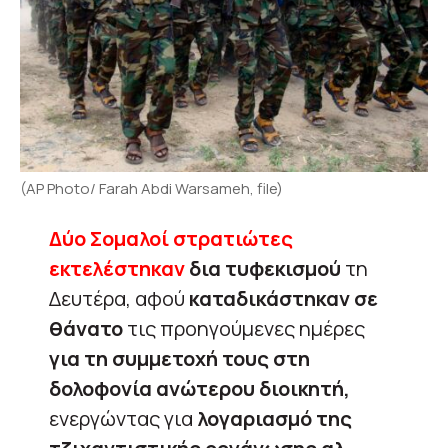
(AP Photo/ Farah Abdi Warsameh, file)
Δύο Σομαλοί στρατιώτες
εκτελέστηκαν
δια τυφεκισμού
τη
Δευτέρα, αφού
καταδικάστηκαν σε
θάνατο
τις προηγούμενες ημέρες
για τη συμμετοχή τους στη
δολοφονία ανώτερου διοικητή,
ενεργώντας για
λογαριασμό της