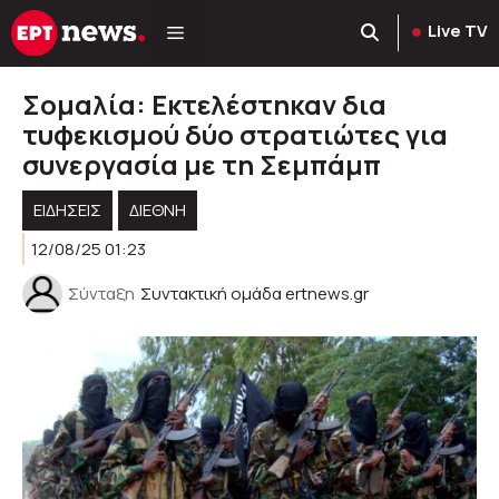
Μετάβαση
Live TV
σε
περιεχόμενο
Σομαλία: Εκτελέστηκαν δια
τυφεκισμού δύο στρατιώτες για
συνεργασία με τη Σεμπάμπ
ΕΙΔΗΣΕΙΣ
ΔΙΕΘΝΗ
12/08/25 01:23
Σύνταξη
Συντακτική ομάδα ertnews.gr