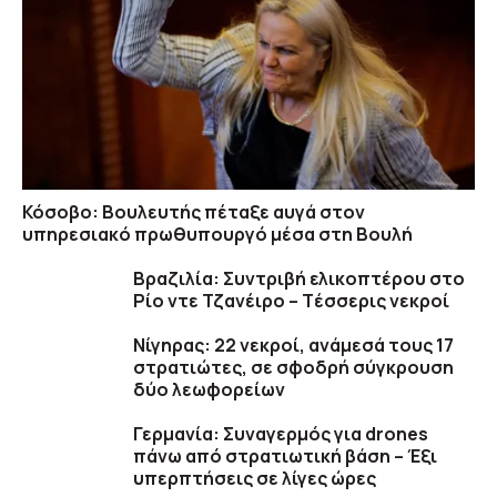
Κόσοβο: Βουλευτής πέταξε αυγά στον
υπηρεσιακό πρωθυπουργό μέσα στη Βουλή
Βραζιλία: Συντριβή ελικοπτέρου στο
Ρίο ντε Τζανέιρο – Tέσσερις νεκροί
Νίγηρας: 22 νεκροί, ανάμεσά τους 17
στρατιώτες, σε σφοδρή σύγκρουση
δύο λεωφορείων
Γερμανία: Συναγερμός για drones
πάνω από στρατιωτική βάση – Έξι
υπερπτήσεις σε λίγες ώρες