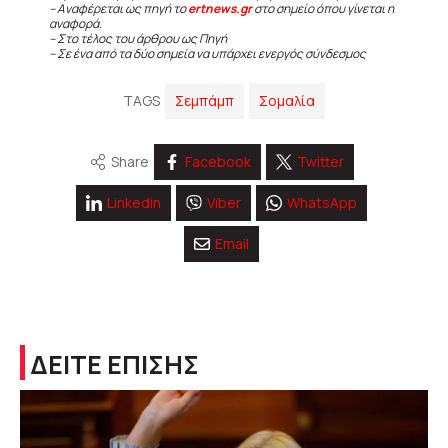
– Αναφέρεται ως πηγή το
ertnews.gr
στο σημείο όπου γίνεται η
αναφορά.
– Στο τέλος του άρθρου ως Πηγή
– Σε ένα από τα δύο σημεία να υπάρχει ενεργός σύνδεσμος
TAGS
Σεμπάμπ
Σομαλία
Share
Facebook
Twitter
Linkedin
Viber
WhatsApp
Email
ΔΕΙΤΕ ΕΠΙΣΗΣ