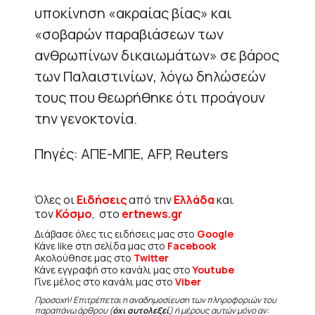
υποκίνηση «ακραίας βίας» και
«σοβαρών παραβιάσεων των
ανθρωπίνων δικαιωμάτων» σε βάρος
των Παλαιστινίων, λόγω δηλώσεών
τους που θεωρήθηκε ότι προάγουν
την γενοκτονία.
Πηγές: ΑΠΕ-ΜΠΕ, AFP, Reuters
Όλες οι
Ειδήσεις
από την
Ελλάδα
και
τον
Κόσμο
, στο
ertnews.gr
Διάβασε όλες τις ειδήσεις μας στο
Google
Κάνε like στη σελίδα μας στο
Facebook
Ακολούθησε μας στο
Twitter
Κάνε εγγραφή στο κανάλι μας στο
Youtube
Γίνε μέλος στο κανάλι μας στο
Viber
Προσοχή! Επιτρέπεται η αναδημοσίευση των πληροφοριών του
παραπάνω άρθρου (
όχι αυτολεξεί
) ή μέρους αυτών μόνο αν: