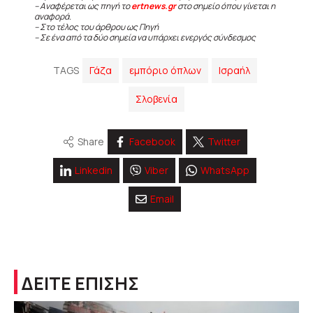
– Αναφέρεται ως πηγή το
ertnews.gr
στο σημείο όπου γίνεται η
αναφορά.
– Στο τέλος του άρθρου ως Πηγή
– Σε ένα από τα δύο σημεία να υπάρχει ενεργός σύνδεσμος
TAGS
Γάζα
εμπόριο όπλων
Ισραήλ
Σλοβενία
Share
Facebook
Twitter
Linkedin
Viber
WhatsApp
Email
ΔΕΙΤΕ ΕΠΙΣΗΣ