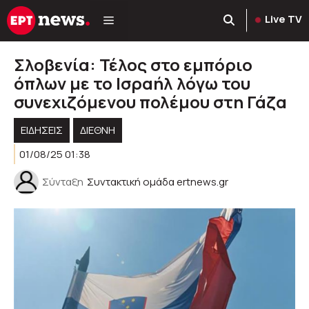
Μετάβαση
Live TV
σε
περιεχόμενο
Σλοβενία: Τέλος στο εμπόριο
όπλων με το Ισραήλ λόγω του
συνεχιζόμενου πολέμου στη Γάζα
ΕΙΔΗΣΕΙΣ
ΔΙΕΘΝΗ
01/08/25 01:38
Σύνταξη
Συντακτική ομάδα ertnews.gr