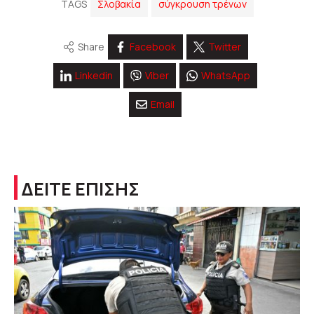
TAGS
Σλοβακία
σύγκρουση τρένων
Share
Facebook
Twitter
Linkedin
Viber
WhatsApp
Email
ΔΕΙΤΕ ΕΠΙΣΗΣ