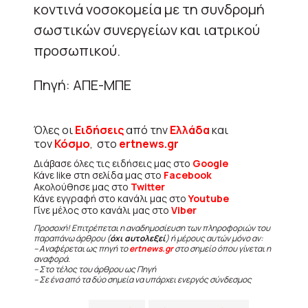
κοντινά νοσοκομεία με τη συνδρομή
σωστικών συνεργείων και ιατρικού
προσωπικού.
Πηγή: ΑΠΕ-ΜΠΕ
Όλες οι
Ειδήσεις
από την
Ελλάδα
και
τον
Κόσμο
, στο
ertnews.gr
Διάβασε όλες τις ειδήσεις μας στο
Google
Κάνε like στη σελίδα μας στο
Facebook
Ακολούθησε μας στο
Twitter
Κάνε εγγραφή στο κανάλι μας στο
Youtube
Γίνε μέλος στο κανάλι μας στο
Viber
Προσοχή! Επιτρέπεται η αναδημοσίευση των πληροφοριών του
παραπάνω άρθρου (
όχι αυτολεξεί
) ή μέρους αυτών μόνο αν:
– Αναφέρεται ως πηγή το
ertnews.gr
στο σημείο όπου γίνεται η
αναφορά.
– Στο τέλος του άρθρου ως Πηγή
– Σε ένα από τα δύο σημεία να υπάρχει ενεργός σύνδεσμος