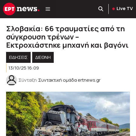
Μετάβαση
Live TV
σε
περιεχόμενο
Σλοβακία: 66 τραυματίες από τη
σύγκρουση τρένων –
Εκτροχιάστηκε μηχανή και βαγόνι
ΕΙΔΗΣΕΙΣ
ΔΙΕΘΝΗ
13/10/25 16:09
Σύνταξη
Συντακτική ομάδα ertnews.gr