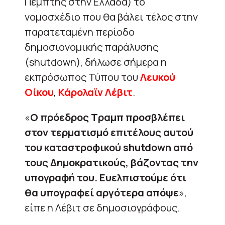
Πέμπτης στην Ελλάδα) το
νομοσχέδιο που θα βάλει τέλος στην
παρατεταμένη περίοδο
δημοσιονομικής παράλυσης
(shutdown), δήλωσε σήμερα η
εκπρόσωπος Τύπου του
Λευκού
Οίκου
,
Κάρολαϊν Λέβιτ
.
«
Ο πρόεδρος Τραμπ προσβλέπει
στον τερματισμό επιτέλους αυτού
του καταστροφικού shutdown από
τους Δημοκρατικούς, βάζοντας την
υπογραφή του. Ευελπιστούμε ότι
θα υπογραφεί αργότερα απόψε
»,
είπε η Λέβιτ σε δημοσιογράφους.