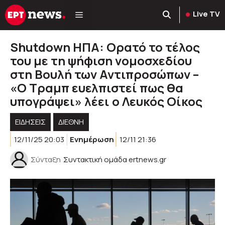
Μετάβαση
Live TV
σε
περιεχόμενο
Shutdown ΗΠΑ: Ορατό το τέλος
του με τη ψήφιση νομοσχεδίου
στη Βουλή των Αντιπροσώπων –
«Ο Τραμπ ευελπιστεί πως θα
υπογράψει» λέει ο Λευκός Οίκος
ΕΙΔΗΣΕΙΣ
ΔΙΕΘΝΗ
12/11/25 20:03
Ενημέρωση
12/11 21:36
Σύνταξη
Συντακτική ομάδα ertnews.gr