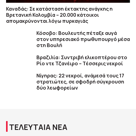
Καναδάς: Σε κατάσταση έκτακτης ανάγκης η
Βρετανική Κολομβία – 20.000 κάτοικοι
απομακρύνονται λόγω πυρκαγιάς
Κόσοβο: Βουλευτής πέταξε αυγά
στον υπηρεσιακό πρωθυπουργό μέσα
στη Βουλή
Βραζιλία: Συντριβή ελικοπτέρου στο
Ρίο ντε Τζανέιρο – Tέσσερις νεκροί
Νίγηρας: 22 νεκροί, ανάμεσά τους 17
στρατιώτες, σε σφοδρή σύγκρουση
δύο λεωφορείων
ΤΕΛΕΥΤΑΙΑ ΝΕΑ