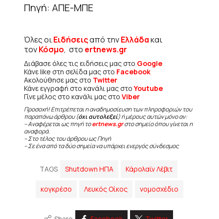
Πηγή: ΑΠΕ-ΜΠΕ
Όλες οι
Ειδήσεις
από την
Ελλάδα
και
τον
Κόσμο
, στο
ertnews.gr
Διάβασε όλες τις ειδήσεις μας στο
Google
Κάνε like στη σελίδα μας στο
Facebook
Ακολούθησε μας στο
Twitter
Κάνε εγγραφή στο κανάλι μας στο
Youtube
Γίνε μέλος στο κανάλι μας στο
Viber
Προσοχή! Επιτρέπεται η αναδημοσίευση των πληροφοριών του
παραπάνω άρθρου (
όχι αυτολεξεί
) ή μέρους αυτών μόνο αν:
– Αναφέρεται ως πηγή το
ertnews.gr
στο σημείο όπου γίνεται η
αναφορά.
– Στο τέλος του άρθρου ως Πηγή
– Σε ένα από τα δύο σημεία να υπάρχει ενεργός σύνδεσμος
TAGS
Shutdown ΗΠΑ
Κάρολαϊν Λέβιτ
κογκρέσο
Λευκός Οίκος
νομοσχέδιο
Share
Facebook
Twitter