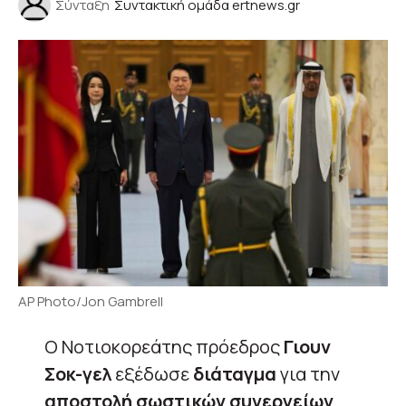
Σύνταξη
Συντακτική ομάδα ertnews.gr
AP Photo/Jon Gambrell
Ο Νοτιοκορεάτης πρόεδρος
Γιουν
Σοκ-γελ
εξέδωσε
διάταγμα
για την
αποστολή σωστικών συνεργείων