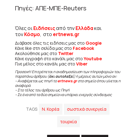
Πηγές: ΑΠΕ-ΜΠΕ-Reuters
Όλες οι
Ειδήσεις
από την
Ελλάδα
και
τον
Κόσμο
, στο
ertnews.gr
Διάβασε όλες τις ειδήσεις μας στο
Google
Κάνε like στη σελίδα μας στο
Facebook
Ακολούθησε μας στο
Twitter
Κάνε εγγραφή στο κανάλι μας στο
Youtube
Γίνε μέλος στο κανάλι μας στο
Viber
Προσοχή! Επιτρέπεται η αναδημοσίευση των πληροφοριών του
παραπάνω άρθρου (
όχι αυτολεξεί
) ή μέρους αυτών μόνο αν:
– Αναφέρεται ως πηγή το
ertnews.gr
στο σημείο όπου γίνεται η
αναφορά.
– Στο τέλος του άρθρου ως Πηγή
– Σε ένα από τα δύο σημεία να υπάρχει ενεργός σύνδεσμος
TAGS
Ν. Κορέα
σωστικά συνεργεία
τουρκία