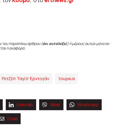
ι τον
Κόσμο
, στο
ertnews.gr
ν του παραπάνω άρθρου (
όχι αυτολεξεί
) ή μέρους αυτών μόνο αν:
εται η αναφορά.
Ρετζέπ Ταγίπ Έρντογάν
τουρκια
Linkedin
Viber
WhatsApp
Email