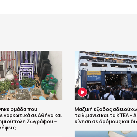
ηκε ομάδα που
Μαζική έξοδος αδειούχω
ε ναρκωτικά σε Αθήνα και
τα λιμάνια και τα ΚΤΕΛ – 
ημιούπολη Ζωγράφου –
κίνηση σε δρόμους και δι
λήψεις