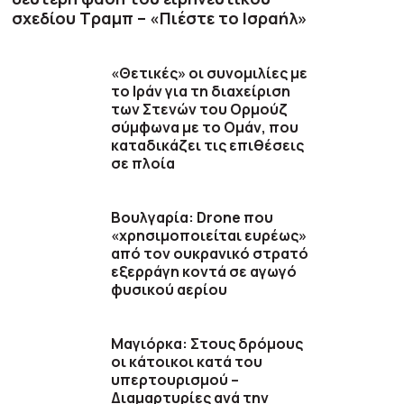
σχεδίου Τραμπ – «Πιέστε το Ισραήλ»
«Θετικές» οι συνομιλίες με
το Ιράν για τη διαχείριση
των Στενών του Ορμούζ
σύμφωνα με το Ομάν, που
καταδικάζει τις επιθέσεις
σε πλοία
Βουλγαρία: Drone που
«χρησιμοποιείται ευρέως»
από τον ουκρανικό στρατό
εξερράγη κοντά σε αγωγό
φυσικού αερίου
Μαγιόρκα: Στους δρόμους
οι κάτοικοι κατά του
υπερτουρισμού –
Διαμαρτυρίες ανά την