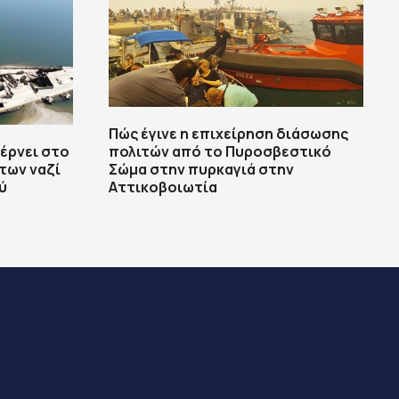
Πώς έγινε η επιχείρηση διάσωσης
έρνει στο
πολιτών από το Πυροσβεστικό
των ναζί
Σώμα στην πυρκαγιά στην
ύ
Αττικοβοιωτία