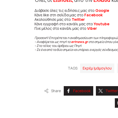
Όλες οι
Ειδήσεις
από την
Ελλάδα
κα
Διάβασε όλες τις ειδήσεις μας στο
Google
Κάνε like στη σελίδα μας στο
Facebook
Ακολούθησε μας στο
Twitter
Κάνε εγγραφή στο κανάλι μας στο
Youtube
Γίνε μέλος στο κανάλι μας στο
Viber
Προσοχή! Επιτρέπεται η αναδημοσίευση των πληροφοριώ
– Αναφέρεται ως πηγή το
ertnews.gr
στο σημείο όπου γίν
– Στο τέλος του άρθρου ως Πηγή
– Σε ένα από τα δύο σημεία να υπάρχει ενεργός σύνδεσμος
TAGS
Εκρέμ Ιμάμογλου
Share
Facebook
Twitter