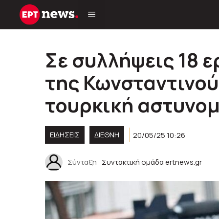
Μετάβαση
σε
περιεχόμενο
Σε συλλήψεις 18 
της Κωνσταντινο
τουρκική αστυνομ
ΕΙΔΗΣΕΙΣ
ΔΙΕΘΝΗ
20/05/25 10:26
Σύνταξη
Συντακτική ομάδα ertnews.gr