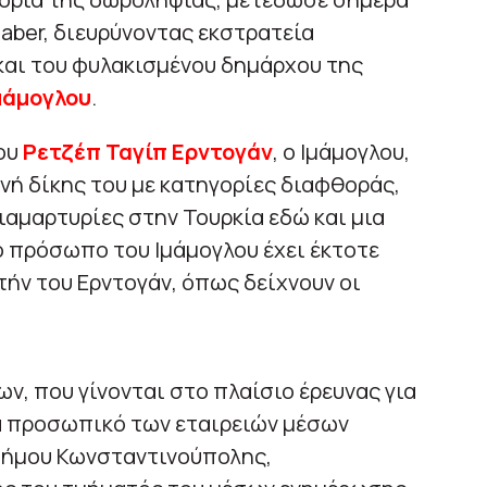
Haber, διευρύνοντας εκστρατεία
και του φυλακισμένου δημάρχου της
μάμογλου
.
ου
Ρετζέπ Ταγίπ Ερντογάν
, ο Ιμάμογλου,
νή δίκης του με κατηγορίες διαφθοράς,
αμαρτυρίες στην Τουρκία εδώ και μια
ο πρόσωπο του Ιμάμογλου έχει έκτοτε
ήν του Ερντογάν, όπως δείχνουν οι
, που γίνονται στο πλαίσιο έρευνας για
ά προσωπικό των εταιρειών μέσων
δήμου Κωνσταντινούπολης,