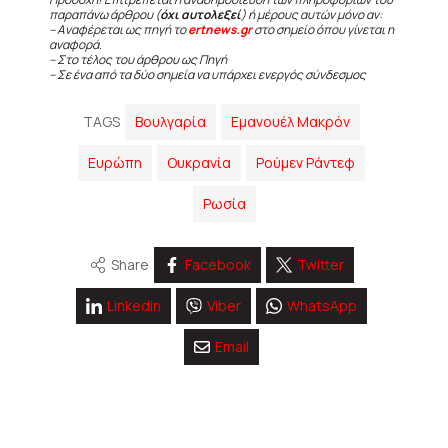
παραπάνω άρθρου (
όχι αυτολεξεί
) ή μέρους αυτών μόνο αν:
– Αναφέρεται ως πηγή το
ertnews.gr
στο σημείο όπου γίνεται η
αναφορά.
– Στο τέλος του άρθρου ως Πηγή
– Σε ένα από τα δύο σημεία να υπάρχει ενεργός σύνδεσμος
TAGS
Βουλγαρία
Εμανουέλ Μακρόν
Ευρώπη
Ουκρανία
Ρούμεν Ράντεφ
Ρωσία
Share
Facebook
Twitter
Linkedin
Viber
WhatsApp
Email