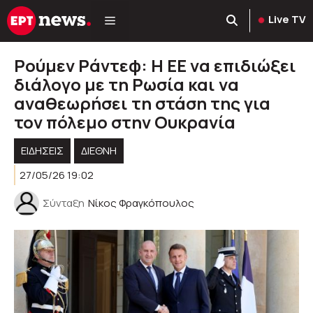
Μετάβαση
Live TV
σε
περιεχόμενο
Ρούμεν Ράντεφ: Η ΕΕ να επιδιώξει
διάλογο με τη Ρωσία και να
αναθεωρήσει τη στάση της για
τον πόλεμο στην Ουκρανία
ΕΙΔΗΣΕΙΣ
ΔΙΕΘΝΗ
27/05/26 19:02
Σύνταξη
Νίκος Φραγκόπουλος