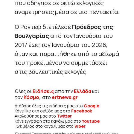
που οδήγησε σε οκτώ εκλογικές
αναμετρήσεις μέσα σε μια πενταετία.
Ο Ράντεφ διετέλεσε
Πρόεδρος της
Βουλγαρίας
από τον Ιανουάριο του
2017 έως τον Ιανουάριο του 2026,
όταν και παραιτήθηκε από το αξίωμά
του προκειμένου να συμμετάσχει
στις βουλευτικές εκλογές.
Όλες οι
Ειδήσεις
από την
Ελλάδα
και
τον
Κόσμο
, στο
ertnews.gr
Διάβασε όλες τις ειδήσεις μας στο
Google
Κάνε like στη σελίδα μας στο
Facebook
Ακολούθησε μας στο
Twitter
Κάνε εγγραφή στο κανάλι μας στο
Youtube
Γίνε μέλος στο κανάλι μας στο
Viber
Προσοχή! Επιτρέπεται η αναδημοσίευση των πληροφοριών του