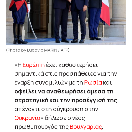
(Photo by Ludovic MARIN / AFP)
«Η
Ευρώπη
έχει καθυστερήσει
σημαντικά στις προσπάθειες για την
έναρξη συνομιλιών με τη
Ρωσία
και
οφείλει να αναθεωρήσει άμεσα τη
στρατηγική και την προσέγγισή της
απέναντι στη σύγκρουση στην
Ουκρανία
» δήλωσε ο νέος
πρωθυπουργός της
Βουλγαρίας
,