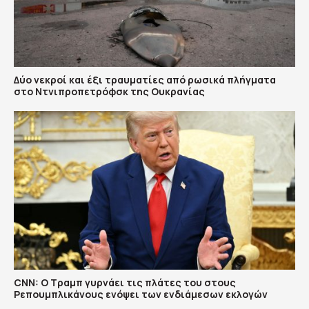
Δύο νεκροί και έξι τραυματίες από ρωσικά πλήγματα
στο Ντνιπροπετρόφσκ της Ουκρανίας
CNN: Ο Τραμπ γυρνάει τις πλάτες του στους
Ρεπουμπλικάνους ενόψει των ενδιάμεσων εκλογών