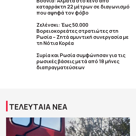
Βοσνία: Άλματα στο κενό από
καταρράκτη 22 μέτρων σε διαγωνισμό
που αψηφά τον φόβο
Ζελένσκι: Έως 50.000
Βορειοκορεάτες στρατιώτες στη
Ρωσία – Ζητά αμυντική συνεργασία με
τη Νότια Κορέα
Συρία και Ρωσία συμφώνησαν για τις
ρωσικές βάσεις μετά από 18 μήνες
διαπραγματεύσεων
ΤΕΛΕΥΤΑΙΑ ΝΕΑ