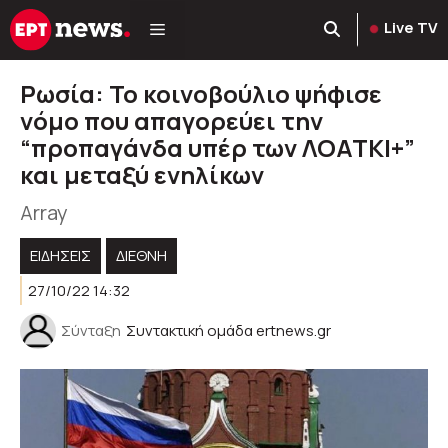
Μετάβαση
Live TV
σε
περιεχόμενο
Ρωσία: Το κοινοβούλιο ψήφισε
νόμο που απαγορεύει την
“προπαγάνδα υπέρ των ΛΟΑΤΚΙ+”
και μεταξύ ενηλίκων
Array
ΕΙΔΗΣΕΙΣ
ΔΙΕΘΝΗ
27/10/22 14:32
Σύνταξη
Συντακτική ομάδα ertnews.gr