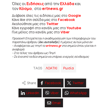
Όλες οι
Ειδήσεις
από την
Ελλάδα
και
τον
Κόσμο
, στο
ertnews.gr
Διάβασε όλες τις ειδήσεις μας στο
Google
Κάνε like στη σελίδα μας στο
Facebook
Ακολούθησε μας στο
Twitter
Κάνε εγγραφή στο κανάλι μας στο
Youtube
Γίνε μέλος στο κανάλι μας στο
Viber
Προσοχή! Επιτρέπεται η αναδημοσίευση των πληροφοριών του
παραπάνω άρθρου (
όχι αυτολεξεί
) ή μέρους αυτών μόνο αν:
– Αναφέρεται ως πηγή το
ertnews.gr
στο σημείο όπου γίνεται η
αναφορά.
– Στο τέλος του άρθρου ως Πηγή
– Σε ένα από τα δύο σημεία να υπάρχει ενεργός σύνδεσμος
TAGS
ΛΟΑΤΚΙ
Ρωσία
Share
Facebook
Twitter
Linkedin
Viber
WhatsApp
Email