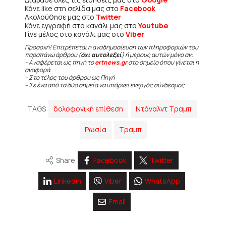
Κάνε like στη σελίδα μας στο
Facebook
Ακολούθησε μας στο
Twitter
Κάνε εγγραφή στο κανάλι μας στο
Youtube
Γίνε μέλος στο κανάλι μας στο
Viber
Προσοχή! Επιτρέπεται η αναδημοσίευση των πληροφοριών του
παραπάνω άρθρου (
όχι αυτολεξεί
) ή μέρους αυτών μόνο αν:
– Αναφέρεται ως πηγή το
ertnews.gr
στο σημείο όπου γίνεται η
αναφορά.
– Στο τέλος του άρθρου ως Πηγή
– Σε ένα από τα δύο σημεία να υπάρχει ενεργός σύνδεσμος
TAGS
δολοφονική επίθεση
Ντόναλντ Τραμπ
Ρωσία
Τραμπ
Share
Facebook
Twitter
Linkedin
Viber
WhatsApp
Email