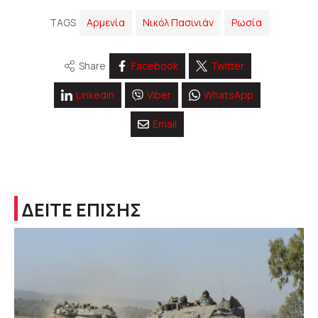
TAGS
Αρμενία
Νικόλ Πασινιάν
Ρωσία
Share
Facebook
Twitter
Linkedin
Viber
WhatsApp
Email
ΔΕΙΤΕ ΕΠΙΣΗΣ