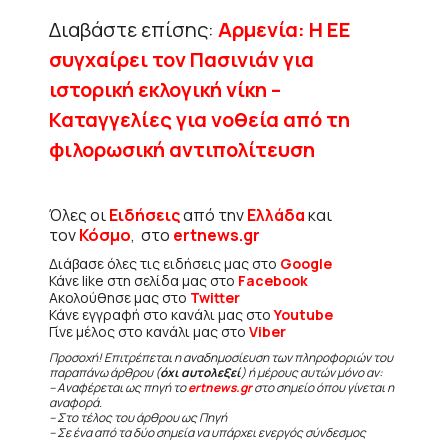
Διαβάστε επίσης:
Αρμενία: Η ΕΕ
συγχαίρει τον Πασινιάν για
ιστορική εκλογική νίκη –
Καταγγελίες για νοθεία από τη
φιλορωσική αντιπολίτευση
Όλες οι
Ειδήσεις
από την
Ελλάδα
και
τον
Κόσμο
, στο
ertnews.gr
Διάβασε όλες τις ειδήσεις μας στο
Google
Κάνε like στη σελίδα μας στο
Facebook
Ακολούθησε μας στο
Twitter
Κάνε εγγραφή στο κανάλι μας στο
Youtube
Γίνε μέλος στο κανάλι μας στο
Viber
Προσοχή! Επιτρέπεται η αναδημοσίευση των πληροφοριών του
παραπάνω άρθρου (
όχι αυτολεξεί
) ή μέρους αυτών μόνο αν:
– Αναφέρεται ως πηγή το
ertnews.gr
στο σημείο όπου γίνεται η
αναφορά.
– Στο τέλος του άρθρου ως Πηγή
– Σε ένα από τα δύο σημεία να υπάρχει ενεργός σύνδεσμος