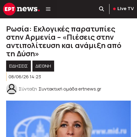
Μετάβαση
Live TV
σε
περιεχόμενο
Ρωσία: Εκλογικές παρατυπίες
στην Αρμενία – «Πιέσεις στην
αντιπολίτευση και ανάμιξη από
τη Δύση»
ΕΙΔΗΣΕΙΣ
ΔΙΕΘΝΗ
08/06/26 14:23
Σύνταξη
Συντακτική ομάδα ertnews.gr