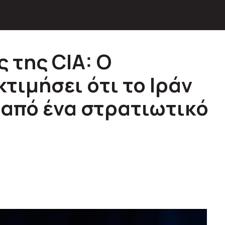
 της CIA: O
κτιμήσει ότι το Ιράν
 από ένα στρατιωτικό