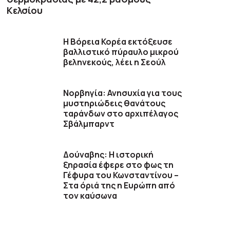
Κελσίου
Η Βόρεια Κορέα εκτόξευσε
βαλλιστικό πύραυλο μικρού
βεληνεκούς, λέει η Σεούλ
Νορβηγία: Ανησυχία για τους
μυστηριώδεις θανάτους
ταράνδων στο αρχιπέλαγος
Σβάλμπαρντ
Δούναβης: Η ιστορική
ξηρασία έφερε στο φως τη
Γέφυρα του Κωνσταντίνου –
Στα όριά της η Ευρώπη από
τον καύσωνα