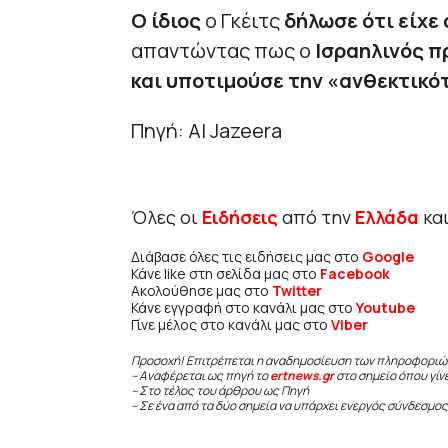
Ο ίδιος
ο Γκέιτς
δήλωσε ότι είχε
απαντώντας πως ο
Ισραηλινός π
και υποτιμούσε την «ανθεκτικό
Πηγή: Al Jazeera
Όλες οι
Ειδήσεις
από την
Ελλάδα
κα
Διάβασε όλες τις ειδήσεις μας στο
Google
Κάνε like στη σελίδα μας στο
Facebook
Ακολούθησε μας στο
Twitter
Κάνε εγγραφή στο κανάλι μας στο
Youtube
Γίνε μέλος στο κανάλι μας στο
Viber
Προσοχή! Επιτρέπεται η αναδημοσίευση των πληροφοριώ
– Αναφέρεται ως πηγή το
ertnews.gr
στο σημείο όπου γίν
– Στο τέλος του άρθρου ως Πηγή
– Σε ένα από τα δύο σημεία να υπάρχει ενεργός σύνδεσμος