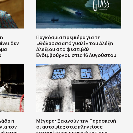
τη
Παγκόσμια πρεμιέρα για τη
ίνει δεν
«Θάλασσα από γυαλί» του Αλέξη
ημα
Αλεξίου στο φεστιβάλ
ο
Ενδιμβούργου στις 16 Αυγούστου
λάδα η
Μέγαρα: Ξεκινούν την Παρασκευή
για τον
οι αυτοψίες στις πληγείσες
υή στην
κατοικίες και επαγγελματικές