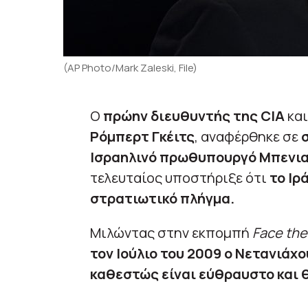
(AP Photo/Mark Zaleski, File)
Ο
πρώην διευθυντής της CIA
κα
Ρόμπερτ Γκέιτς
, αναφέρθηκε σε
σ
Ισραηλινό πρωθυπουργό Μπενια
τελευταίος υποστήριξε ότι
το Ιρ
στρατιωτικό πλήγμα.
Μιλώντας στην εκπομπή
Face the
τον Ιούλιο του 2009 ο Νετανιάχο
καθεστώς είναι εύθραυστο και 