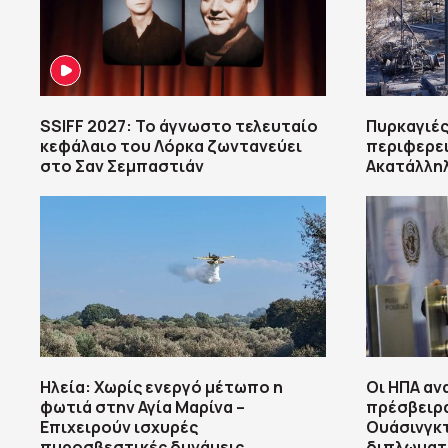
SSIFF 2027: Το άγνωστο τελευταίο
Πυρκαγιές
κεφάλαιο του Λόρκα ζωντανεύει
περιφερει
στο Σαν Σεμπαστιάν
Ακατάλληλ
Ηλεία: Χωρίς ενεργό μέτωπο η
Οι ΗΠΑ αν
φωτιά στην Αγία Μαρίνα –
πρέσβειρα
Επιχειρούν ισχυρές
Ουάσινγκτ
πυροσβεστικές δυνάμεις
διπλωματ