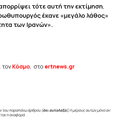
 απορρίψει τότε αυτή την εκτίμηση
,
ρωθυπουργός έκανε «μεγάλο λάθος»
τητα των Ιρανών».
ι τον
Κόσμο
, στο
ertnews.gr
ν του παραπάνω άρθρου (
όχι αυτολεξεί
) ή μέρους αυτών μόνο αν:
εται η αναφορά.