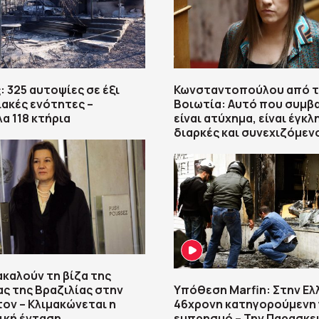
: 325 αυτοψίες σε έξι
Κωνσταντοπούλου από 
ακές ενότητες –
Βοιωτία: Αυτό που συμβα
α 118 κτήρια
είναι ατύχημα, είναι έγκλ
διαρκές και συνεχιζόμεν
ακαλούν τη βίζα της
ς της Βραζιλίας στην
Υπόθεση Marfin: Στην Ελ
ον – Κλιμακώνεται η
46χρονη κατηγορούμενη 
ική ένταση
εμπρησμό – Την Παρασκε