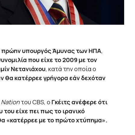
ι
πρώην υπουργός Άμυνας των ΗΠΑ
,
υνομιλία που είχε το 2009 με τον
μίν Νετανιάχου
, κατά την οποία ο
άν θα κατέρρεε γρήγορα εάν δεχόταν
 Nation
του CBS, ο
Γκέιτς ανέφερε ότι
υ του είχε πει πως το ιρανικό
θα «κατέρρεε με το πρώτο χτύπημα».