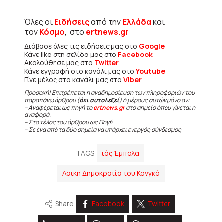
Όλες οι
Ειδήσεις
από την
Ελλάδα
και
τον
Κόσμο
, στο
ertnews.gr
Διάβασε όλες τις ειδήσεις μας στο
Google
Κάνε like στη σελίδα μας στο
Facebook
Ακολούθησε μας στο
Twitter
Κάνε εγγραφή στο κανάλι μας στο
Youtube
Γίνε μέλος στο κανάλι μας στο
Viber
Προσοχή! Επιτρέπεται η αναδημοσίευση των πληροφοριών του
παραπάνω άρθρου (
όχι αυτολεξεί
) ή μέρους αυτών μόνο αν:
– Αναφέρεται ως πηγή το
ertnews.gr
στο σημείο όπου γίνεται η
αναφορά.
– Στο τέλος του άρθρου ως Πηγή
– Σε ένα από τα δύο σημεία να υπάρχει ενεργός σύνδεσμος
TAGS
ιός Έμπολα
Λαϊκή Δημοκρατία του Κονγκό
Share
Facebook
Twitter