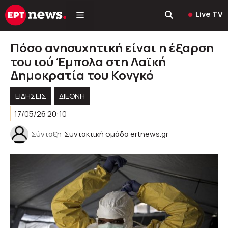
Μετάβαση
Live TV
σε
περιεχόμενο
Πόσο ανησυχητική είναι η έξαρση
του ιού Έμπολα στη Λαϊκή
Δημοκρατία του Κονγκό
ΕΙΔΗΣΕΙΣ
ΔΙΕΘΝΗ
17/05/26 20:10
Σύνταξη
Συντακτική ομάδα ertnews.gr