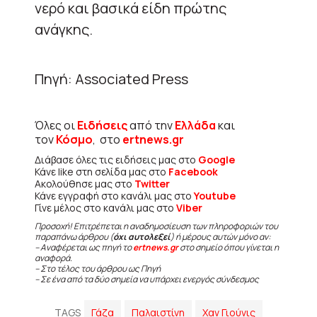
νερό και βασικά είδη πρώτης
ανάγκης.
Πηγή: Associated Press
Όλες οι
Ειδήσεις
από την
Ελλάδα
και
τον
Κόσμο
, στο
ertnews.gr
Διάβασε όλες τις ειδήσεις μας στο
Google
Κάνε like στη σελίδα μας στο
Facebook
Ακολούθησε μας στο
Twitter
Κάνε εγγραφή στο κανάλι μας στο
Youtube
Γίνε μέλος στο κανάλι μας στο
Viber
Προσοχή! Επιτρέπεται η αναδημοσίευση των πληροφοριών του
παραπάνω άρθρου (
όχι αυτολεξεί
) ή μέρους αυτών μόνο αν:
– Αναφέρεται ως πηγή το
ertnews.gr
στο σημείο όπου γίνεται η
αναφορά.
– Στο τέλος του άρθρου ως Πηγή
– Σε ένα από τα δύο σημεία να υπάρχει ενεργός σύνδεσμος
TAGS
Γάζα
Παλαιστίνη
Χαν Γιούνις