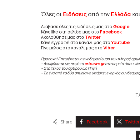
Όλες οι
Ειδήσεις
από την
Ελλάδα
κα
Διάβασε όλες τις ειδήσεις μας στο
Google
Κάνε like στη σελίδα μας στο
Facebook
Ακολούθησε μας στο
Twitter
Κάνε εγγραφή στο κανάλι μας στο
Youtube
Γίνε μέλος στο κανάλι μας στο
Viber
Προσοχή! Επιτρέπεται η αναδημοσίευση των πληροφοριώ
– Αναφέρεται ως πηγή το
ertnews.gr
στο σημείο όπου γίν
– Στο τέλος του άρθρου ως Πηγή
– Σε ένα από τα δύο σημεία να υπάρχει ενεργός σύνδεσμος
T
Share
Facebook
Twitter