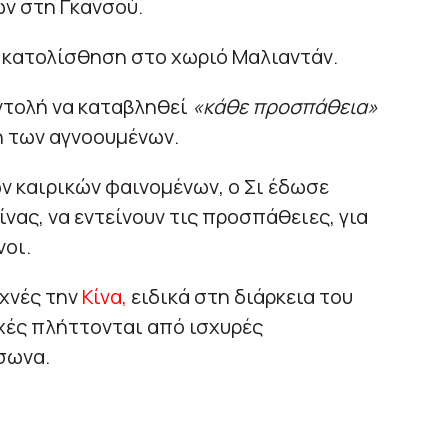
ν στη Γκανσού.
 κατολίσθηση στο χωριό Μαλιαντάν.
ντολή να καταβληθεί
«κάθε προσπάθεια»
η των αγνοουμένων.
ν καιρικών φαινομένων, ο Σι έδωσε
ίνας, να εντείνουν τις προσπάθειες, για
νοι.
χνές την
Κίνα,
ειδικά στη διάρκεια του
χές πλήττονται από ισχυρές
σωνα.