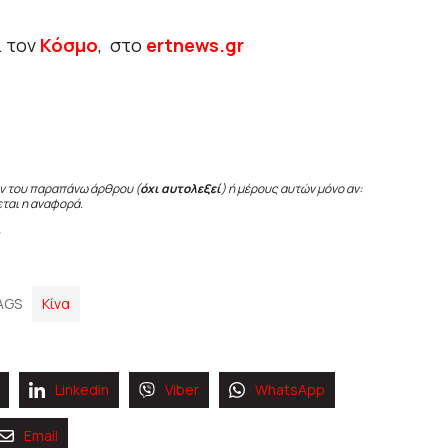
ι τον
Κόσμο
, στο
ertnews.gr
ν του παραπάνω άρθρου (
όχι αυτολεξεί
) ή μέρους αυτών μόνο αν:
εται η αναφορά.
AGS
Κίνα
Linkedin
Viber
WhatsApp
Email