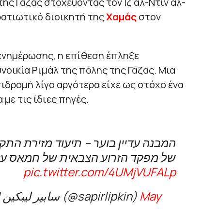
ης Γάζας στοχεύοντας τον Ιζ αλ-Ντιν αλ-
ρατιωτικό διοικητή της
Χαμάς
στον
ενημέρωσης, η επίθεση έπληξε
νοικία Ριμάλ της πόλης της Γάζας. Μια
ιδρομή λίγο αργότερα είχε ως στόχο ένα
με τις ίδιες πηγές.
המבנה עדיין בוער – תיעוד מזירת התקי
של מפקד הזרוע הצבאית של חמאס עז 
pic.twitter.com/4UMjVUFALp
— ספיר ליפקין | Sapir Lipkin | سابير ليبكين (@sapirlipkin)
May