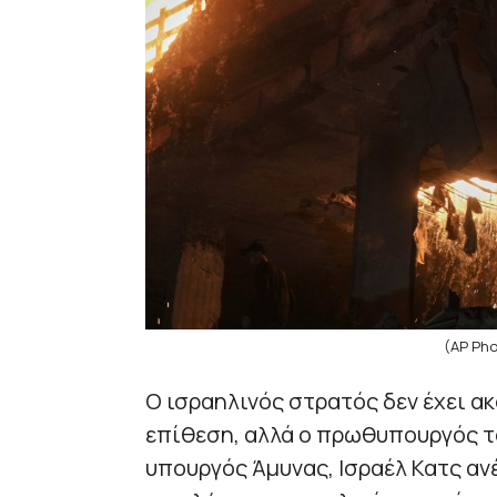
(AP Pho
Ο ισραηλινός στρατός δεν έχει α
επίθεση, αλλά ο πρωθυπουργός το
υπουργός Άμυνας, Ισραέλ Κατς αν