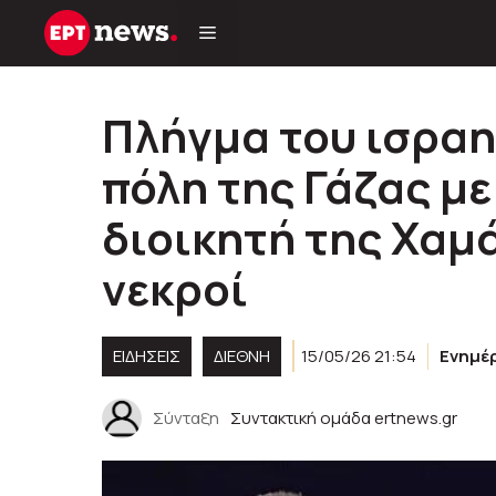
Μετάβαση
σε
περιεχόμενο
Πλήγμα του ισραη
πόλη της Γάζας μ
διοικητή της Χαμά
νεκροί
ΕΙΔΗΣΕΙΣ
ΔΙΕΘΝΗ
15/05/26 21:54
Ενημέ
Σύνταξη
Συντακτική ομάδα ertnews.gr