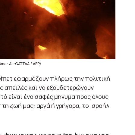
Omar AL-QATTAA / AFP)
 Μπετ εφαρμόζουν πλήρως την πολιτική
ις απειλές και να εξουδετερώνουν
τό είναι ένα σαφές μήνυμα προς όλους
τη ζωή μας: αργά ή γρήγορα, το Ισραήλ