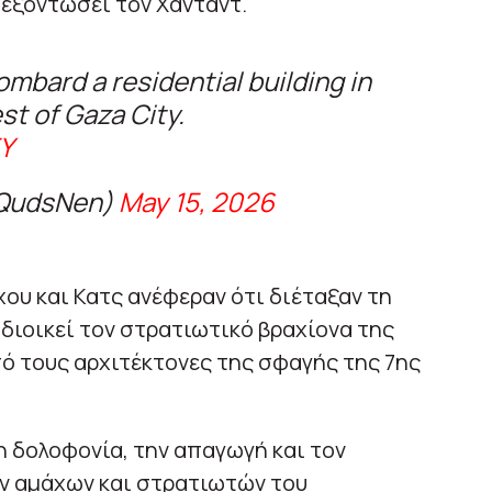
 εξοντώσει τον Χαντάντ.
bombard a residential building in
t of Gaza City.
Y
@QudsNen)
May 15, 2026
ου και Κατς ανέφεραν ότι διέταξαν τη
 διοικεί τον στρατιωτικό βραχίονα της
ό τους αρχιτέκτονες της σφαγής της 7ης
η δολοφονία, την απαγωγή και τον
ν αμάχων και στρατιωτών του