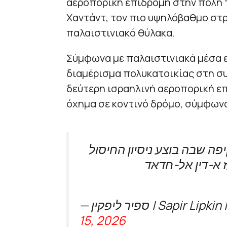
αεροπορική επιδρομή στην πόλη τ
Χαντάντ, τον πιο υψηλόβαθμο στ
παλαιστινιακό θύλακα.
Σύμφωνα με παλαιστινιακά μέσα 
διαμέρισμα πολυκατοικίας στη συ
δεύτερη ισραηλινή αεροπορική επ
όχημα σε κοντινό δρόμο, σύμφωνα 
פה שבה בוצע ניסיון החיסול
א-דין אל-חדאד
15, 2026