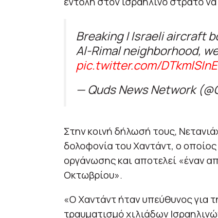
εντολή στον ισραηλινό στρατό να
Breaking | Israeli aircraft 
Al-Rimal neighborhood, wes
pic.twitter.com/DTkmlSInE
— Quds News Network (
Στην κοινή δήλωσή τους, Νετανιάχ
δολοφονία του Χαντάντ, ο οποίος
οργάνωσης και αποτελεί «έναν απ
Οκτωβρίου».
«Ο Χαντάντ ήταν υπεύθυνος για τ
τραυματισμό χιλιάδων Ισραηλινώ