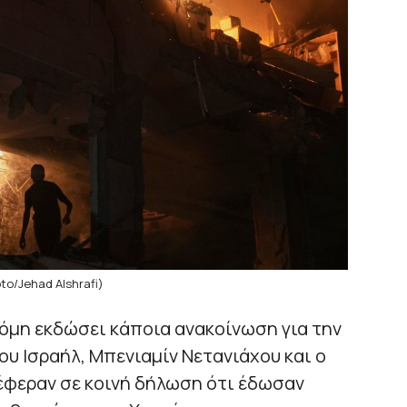
to/Jehad Alshrafi)
κόμη εκδώσει κάποια ανακοίνωση για την
υ Ισραήλ, Μπενιαμίν Νετανιάχου και ο
έφεραν σε κοινή δήλωση ότι έδωσαν