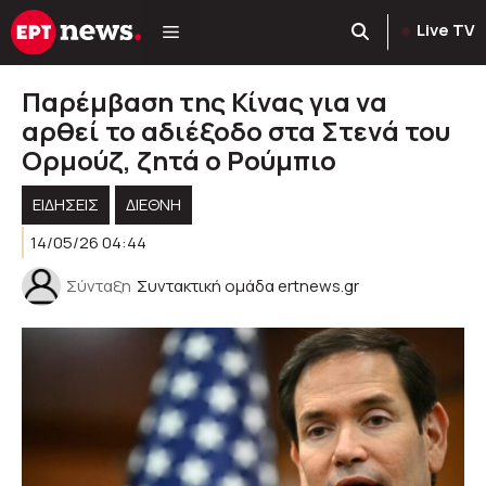
Μετάβαση
Live TV
σε
περιεχόμενο
Παρέμβαση της Κίνας για να
αρθεί το αδιέξοδο στα Στενά του
Ορμούζ, ζητά ο Ρούμπιο
ΕΙΔΗΣΕΙΣ
ΔΙΕΘΝΗ
14/05/26 04:44
Σύνταξη
Συντακτική ομάδα ertnews.gr