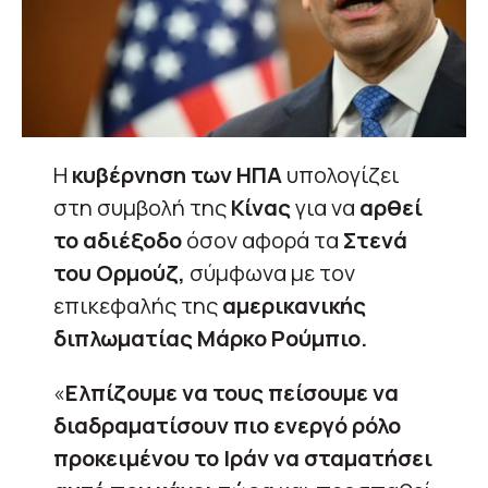
Η
κυβέρνηση των ΗΠΑ
υπολογίζει
στη συμβολή της
Κίνας
για να
αρθεί
το αδιέξοδο
όσον αφορά τα
Στενά
του Ορμούζ,
σύμφωνα με τον
επικεφαλής της
αμερικανικής
διπλωματίας Μάρκο Ρούμπιο.
«
Ελπίζουμε να τους πείσουμε να
διαδραματίσουν πιο ενεργό ρόλο
προκειμένου το Ιράν να σταματήσει