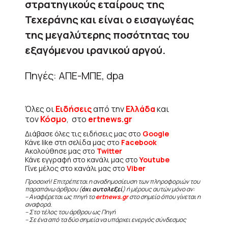
στρατηγικούς εταίρους της
Τεχεράνης και είναι ο εισαγωγέας
της μεγαλύτερης ποσότητας του
εξαγόμενου ιρανικού αργού.
Πηγές: ΑΠΕ-ΜΠΕ, dpa
Όλες οι
Ειδήσεις
από την
Ελλάδα
και
τον
Κόσμο
, στο
ertnews.gr
Διάβασε όλες τις ειδήσεις μας στο
Google
Κάνε like στη σελίδα μας στο
Facebook
Ακολούθησε μας στο
Twitter
Κάνε εγγραφή στο κανάλι μας στο
Youtube
Γίνε μέλος στο κανάλι μας στο
Viber
Προσοχή! Επιτρέπεται η αναδημοσίευση των πληροφοριών του
παραπάνω άρθρου (
όχι αυτολεξεί
) ή μέρους αυτών μόνο αν:
– Αναφέρεται ως πηγή το
ertnews.gr
στο σημείο όπου γίνεται η
αναφορά.
– Στο τέλος του άρθρου ως Πηγή
– Σε ένα από τα δύο σημεία να υπάρχει ενεργός σύνδεσμος