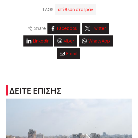
TAGS
επίθεση στο Ιράν
Share
Facebook
Twitter
Linkedin
Viber
WhatsApp
Email
ΔΕΙΤΕ ΕΠΙΣΗΣ