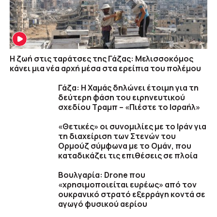
Η ζωή στις ταράτσες της Γάζας: Μελισσοκόμος
κάνει μια νέα αρχή μέσα στα ερείπια του πολέμου
Γάζα: Η Χαμάς δηλώνει έτοιμη για τη
δεύτερη φάση του ειρηνευτικού
σχεδίου Τραμπ – «Πιέστε το Ισραήλ»
«Θετικές» οι συνομιλίες με το Ιράν για
τη διαχείριση των Στενών του
Ορμούζ σύμφωνα με το Ομάν, που
καταδικάζει τις επιθέσεις σε πλοία
Βουλγαρία: Drone που
«χρησιμοποιείται ευρέως» από τον
ουκρανικό στρατό εξερράγη κοντά σε
αγωγό φυσικού αερίου