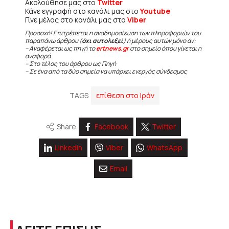
Ακολούθησε μας στο
Twitter
Κάνε εγγραφή στο κανάλι μας στο
Youtube
Γίνε μέλος στο κανάλι μας στο
Viber
Προσοχή! Επιτρέπεται η αναδημοσίευση των πληροφοριών του
παραπάνω άρθρου (
όχι αυτολεξεί
) ή μέρους αυτών μόνο αν:
– Αναφέρεται ως πηγή το
ertnews.gr
στο σημείο όπου γίνεται η
αναφορά.
– Στο τέλος του άρθρου ως Πηγή
– Σε ένα από τα δύο σημεία να υπάρχει ενεργός σύνδεσμος
TAGS
επίθεση στο Ιράν
Share
Facebook
Twitter
Linkedin
Viber
WhatsApp
Email