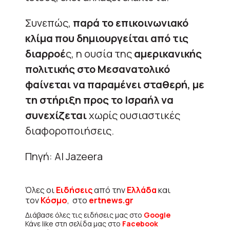
Συνεπώς,
παρά το επικοινωνιακό
κλίμα που δημιουργείται από τις
διαρροέ
ς, η ουσία της
αμερικανικής
πολιτικής στο Μεσανατολικό
φαίνεται να παραμένει σταθερή, με
τη στήριξη προς το Ισραήλ να
συνεχίζεται
χωρίς ουσιαστικές
διαφοροποιήσεις.
Πηγή: Al Jazeera
Όλες οι
Ειδήσεις
από την
Ελλάδα
και
τον
Κόσμο
, στο
ertnews.gr
Διάβασε όλες τις ειδήσεις μας στο
Google
Κάνε like στη σελίδα μας στο
Facebook