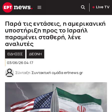
Μετάβαση
Live TV
σε
περιεχόμενο
Παρά τις εντάσεις, η αμερικανική
υποστήριξη προς το Ισραήλ
παραμένει σταθερή, λένε
αναλυτές
ΕΙΔΗΣΕΙΣ
ΔΙΕΘΝΗ
03/06/26 04:17
Σύνταξη
Συντακτική ομάδα ertnews.gr