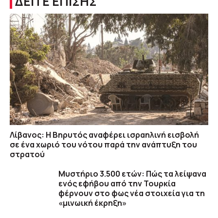
ΔΕΙΤΕ ΕΠΙΣΗΣ
Λίβανος: Η Βηρυτός αναφέρει ισραηλινή εισβολή
σε ένα χωριό του νότου παρά την ανάπτυξη του
στρατού
Μυστήριο 3.500 ετών: Πώς τα λείψανα
ενός εφήβου από την Τουρκία
φέρνουν στο φως νέα στοιχεία για τη
«μινωική έκρηξη»