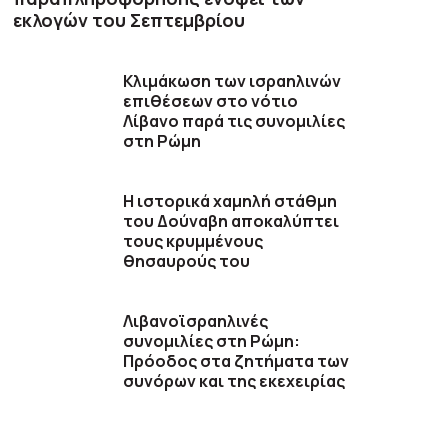
εκλογών του Σεπτεμβρίου
Κλιμάκωση των ισραηλινών
επιθέσεων στο νότιο
Λίβανο παρά τις συνομιλίες
στη Ρώμη
Η ιστορικά χαμηλή στάθμη
του Δούναβη αποκαλύπτει
τους κρυμμένους
θησαυρούς του
Λιβανοϊσραηλινές
συνομιλίες στη Ρώμη:
Πρόοδος στα ζητήματα των
συνόρων και της εκεχειρίας