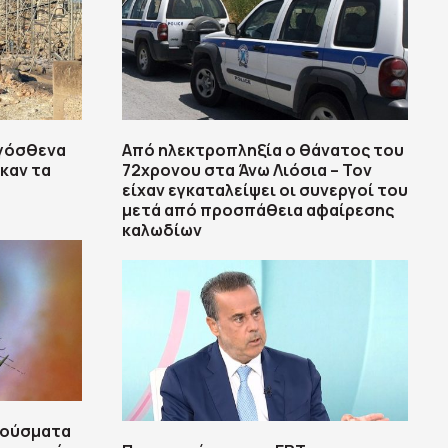
ιγόσθενα
Από ηλεκτροπληξία ο θάνατος του
καν τα
72χρονου στα Άνω Λιόσια – Τον
είχαν εγκαταλείψει οι συνεργοί του
μετά από προσπάθεια αφαίρεσης
καλωδίων
κρούσματα