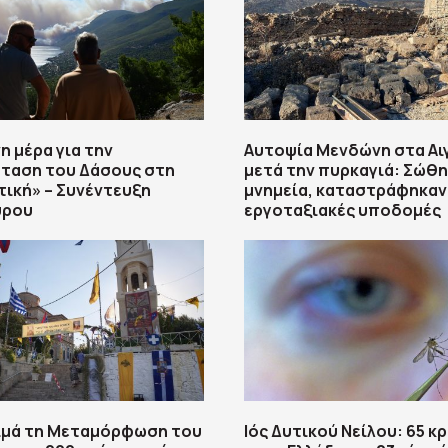
η μέρα για την
Αυτοψία Μενδώνη στα Α
ταση του Δάσους στη
μετά την πυρκαγιά: Σώθη
τική» – Συνέντευξη
μνημεία, καταστράφηκαν
ύρου
εργοταξιακές υποδομές
τιμά τη Μεταμόρφωση του
Ιός Δυτικού Νείλου: 65 