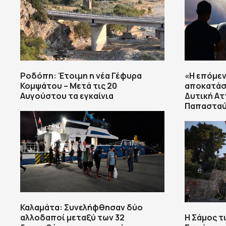
Ροδόπη: Έτοιμη η νέα Γέφυρα
«Η επόμεν
Κομψάτου – Μετά τις 20
αποκατάσ
Αυγούστου τα εγκαίνια
Δυτική Ατ
Παπαστα
Καλαμάτα: Συνελήφθησαν δύο
αλλοδαποί μεταξύ των 32
Η Σάμος 