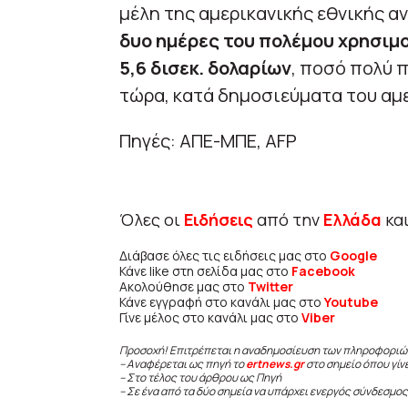
μέλη της αμερικανικής εθνικής 
δυο ημέρες του πολέμου χρησιμ
5,6 δισεκ. δολαρίων
, ποσό πολύ π
τώρα, κατά δημοσιεύματα του αμ
Πηγές: ΑΠΕ-ΜΠΕ, AFP
Όλες οι
Ειδήσεις
από την
Ελλάδα
κα
Διάβασε όλες τις ειδήσεις μας στο
Google
Κάνε like στη σελίδα μας στο
Facebook
Ακολούθησε μας στο
Twitter
Κάνε εγγραφή στο κανάλι μας στο
Youtube
Γίνε μέλος στο κανάλι μας στο
Viber
Προσοχή! Επιτρέπεται η αναδημοσίευση των πληροφοριώ
– Αναφέρεται ως πηγή το
ertnews.gr
στο σημείο όπου γίν
– Στο τέλος του άρθρου ως Πηγή
– Σε ένα από τα δύο σημεία να υπάρχει ενεργός σύνδεσμος