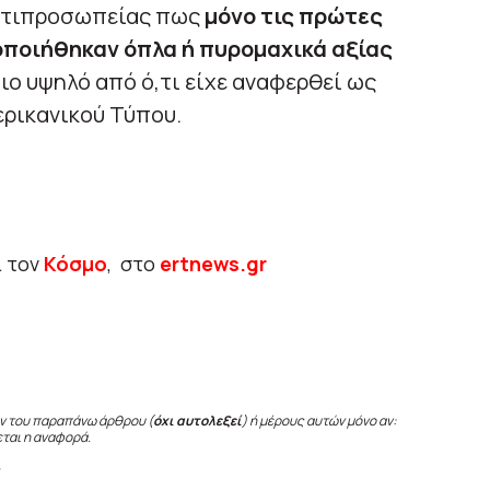
αντιπροσωπείας πως
μόνο τις πρώτες
οποιήθηκαν όπλα ή πυρομαχικά αξίας
ιο υψηλό από ό,τι είχε αναφερθεί ως
ερικανικού Τύπου.
ι τον
Κόσμο
, στο
ertnews.gr
ν του παραπάνω άρθρου (
όχι αυτολεξεί
) ή μέρους αυτών μόνο αν:
εται η αναφορά.