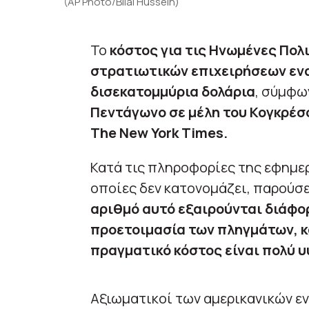
(AP Photo/Bilal Hussein)
Το
κόστος για τις Ηνωμένες Πολ
στρατιωτικών επιχειρήσεων ενα
δισεκατομμύρια δολάρια
, σύμφω
Πεντάγωνο σε μέλη του Κογκρέσ
The New York Times.
Κατά τις πληροφορίες της εφημερ
οποίες δεν κατονομάζει, παρούσε
αριθμό αυτό εξαιρούνται διάφορ
προετοιμασία των πληγμάτων, κά
πραγματικό κόστος είναι πολύ 
Αξιωματικοί των αμερικανικών εν