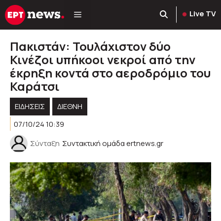
Μετάβαση
Live TV
σε
περιεχόμενο
Πακιστάν: Τουλάχιστον δύο
Κινέζοι υπήκοοι νεκροί από την
έκρηξη κοντά στο αεροδρόμιο του
Καράτσι
ΕΙΔΗΣΕΙΣ
ΔΙΕΘΝΗ
07/10/24 10:39
Σύνταξη
Συντακτική ομάδα ertnews.gr