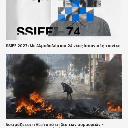
SSIFF 2027: Με Αλμοδοβάρ και 24 νέες Ισπανικές ταινίες
Δοκιμάζεται η Αϊτή από τη βία των συμμοριών –