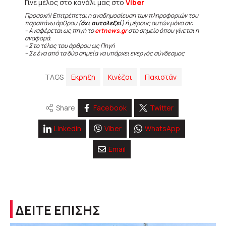
Γίνε μέλος στο κανάλι μας στο
Viber
Προσοχή! Επιτρέπεται η αναδημοσίευση των πληροφοριών του
παραπάνω άρθρου (
όχι αυτολεξεί
) ή μέρους αυτών μόνο αν:
– Αναφέρεται ως πηγή το
ertnews.gr
στο σημείο όπου γίνεται η
αναφορά.
– Στο τέλος του άρθρου ως Πηγή
– Σε ένα από τα δύο σημεία να υπάρχει ενεργός σύνδεσμος
TAGS
Εκρηξη
Κινέζοι
Πακιστάν
Share
Facebook
Twitter
Linkedin
Viber
WhatsApp
Email
ΔΕΙΤΕ ΕΠΙΣΗΣ