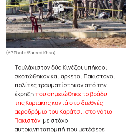
(AP Photo/Fareed Khan)
Τουλάχιστον δύο Κινέζοι υπήκοοι
σκοτώθηκαν και αρκετοί Πακιστανοί
πολίτες τραυματίστηκαν από την
έκρηξη
που σημειώθηκε το βράδυ
της Κυριακής κοντά στο διεθνές
αεροδρόμιο του Καράτσι, στο νότιο
Πακιστάν
, με στόχο
αυτοκινητοπομπή που μετέφερε