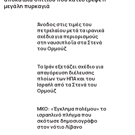
μεγάλη πυρκαγιά
Άνοδος στις τιμές του
πετρελαίου μετά τα ιρανικά
σχέδια για περιορισμούς
στη ναυσιπλοΐα στα Στενά
του Ορμούζ
Το Ιράν εξετάζει σχέδιο για
απαγόρευση διέλευσης
πλοίων των ΗΠΑ και του
Ισραήλ από τα Στενά του
Ορμούζ
ΜΚΟ: «Έγκλημα πολέμου» το
ισραηλινό πλήγμα που
σκότωσε δημοσιογράφο
στον νότιο Λίβανο