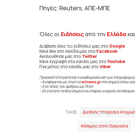
Πηγές: Reuters, ΑΠΕ-ΜΠΕ
Όλες οι
Ειδήσεις
από την
Ελλάδα
κα
Διάβασε όλες τις ειδήσεις μας στο
Google
Κάνε like στη σελίδα μας στο
Facebook
Ακολούθησε μας στο
Twitter
Κάνε εγγραφή στο κανάλι μας στο
Youtube
Γίνε μέλος στο κανάλι μας στο
Viber
Προσοχή! Επιτρέπεται η αναδημοσίευση των πληροφοριώ
– Αναφέρεται ως πηγή το
ertnews.gr
στο σημείο όπου γίν
– Στο τέλος του άρθρου ως Πηγή
– Σε ένα από τα δύο σημεία να υπάρχει ενεργός σύνδεσμος
TAGS
Διεθνής Υπηρεσία Ατομικ
πόλεμος στην Ουκρανία