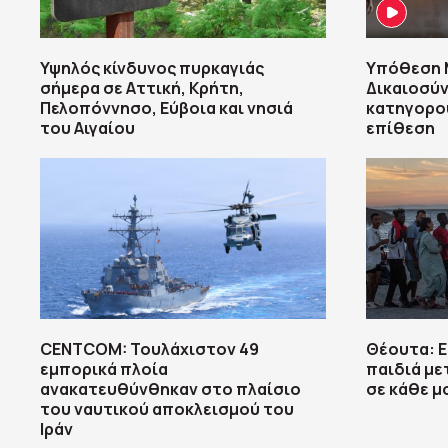
Υψηλός κίνδυνος πυρκαγιάς
Υπόθεση M
σήμερα σε Αττική, Κρήτη,
Δικαιοσύν
Πελοπόννησο, Εύβοια και νησιά
κατηγορού
του Αιγαίου
επίθεση
CENTCOM: Τουλάχιστον 49
Θέουτα: 
εμπορικά πλοία
παιδιά με
ανακατευθύνθηκαν στο πλαίσιο
σε κάθε 
του ναυτικού αποκλεισμού του
Ιράν