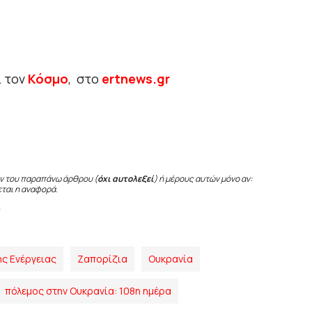
ι τον
Κόσμο
, στο
ertnews.gr
ν του παραπάνω άρθρου (
όχι αυτολεξεί
) ή μέρους αυτών μόνο αν:
εται η αναφορά.
ής Ενέργειας
Ζαπορίζια
Ουκρανία
πόλεμος στην Ουκρανία: 108η ημέρα