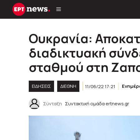
Μετάβαση
σε
περιεχόμενο
Ουκρανία: Αποκα
διαδικτυακή σύνδ
σταθμού στη Ζαπο
ΕΙΔΗΣΕΙΣ
ΔΙΕΘΝΗ
11/06/22 17:21
Ενημέ
Σύνταξη
Συντακτική ομάδα ertnews.gr