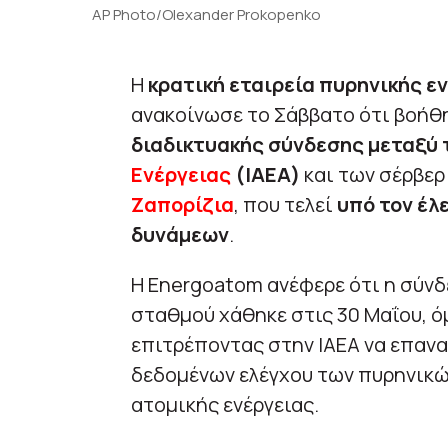
AP Photo/Olexander Prokopenko
Η
κρατική εταιρεία πυρηνικής ε
ανακοίνωσε το Σάββατο ότι βοήθ
διαδικτυακής σύνδεσης μεταξύ
Ενέργειας
(IAEA)
και των σέρβερ
Ζαπορίζια
, που τελεί
υπό τον έλ
δυνάμεων
.
Η Energoatom ανέφερε ότι η σύνδ
σταθμού χάθηκε στις 30 Μαΐου, ό
επιτρέποντας στην ΙΑΕΑ να επαν
δεδομένων ελέγχου των πυρηνικ
ατομικής ενέργειας.