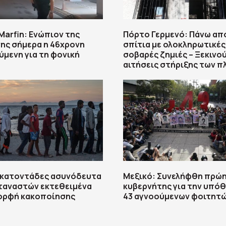
arfin: Ενώπιον της
Πόρτο Γερμενό: Πάνω απ
ης σήμερα η 46χρονη
σπίτια με ολοκληρωτικές
μενη για τη φονική
σοβαρές ζημιές – Ξεκινού
αιτήσεις στήριξης των 
Εκατοντάδες ασυνόδευτα
Μεξικό: Συνελήφθη πρώ
ταναστών εκτεθειμένα
κυβερνήτης για την υπό
μορφή κακοποίησης
43 αγνοούμενων φοιτητ