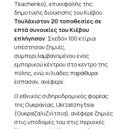
Tkachenko), επικεφαλής της
δημοτικής διοίκησης του Κιέβου.
Τουλάχιστον 20 τοποθεσίες σε
επτά συνοικίες του Κιέβου
επλήγησαν
. Σχεδόν 100 κτίρια
υπέστησαν ζημιές,
συμπεριλαμβανομένου ενός
εμπορικού κέντρου στο κέντρο της
πόλης, ενώ χιλιάδες παράθυρα
έσπασαν, ανέφερε.
Ο εθνικός σιδηροδρομικός φορέας
της Ουκρανίας, Ukrzaliznytsia
(Ουκραζαλιζνίτσια), ανέφερε ζημιές
στις υποδομές του στις περιοχές