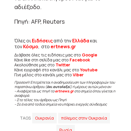
αδιέξοδο.
Πηγή: AFP, Reuters
Όλες οι
Ειδήσεις
από την
Ελλάδα
και
τον
Κόσμο
, στο
ertnews.gr
Διάβασε όλες τις ειδήσεις μας στο
Google
Κάνε like στη σελίδα μας στο
Facebook
Ακολούθησε μας στο
Twitter
Κάνε εγγραφή στο κανάλι μας στο
Youtube
Γίνε μέλος στο κανάλι μας στο
Viber
Προσοχή! Επιτρέπεται η αναδημοσίευση των πληροφοριών του
παραπάνω άρθρου (
όχι αυτολεξεί
) ή μέρους αυτών μόνο αν:
– Αναφέρεται ως πηγή το
ertnews.gr
στο σημείο όπου γίνεται η
αναφορά.
– Στο τέλος του άρθρου ως Πηγή
– Σε ένα από τα δύο σημεία να υπάρχει ενεργός σύνδεσμος
TAGS
Ουκρανία
πόλεμος στην Ουκρανία
Ρωσία