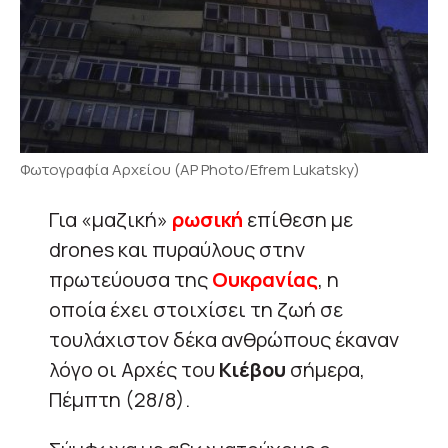
Φωτογραφία Αρχείου (AP Photo/Efrem Lukatsky)
Για «μαζική»
ρωσική
επίθεση με
drones και πυραύλους στην
πρωτεύουσα της
Ουκρανίας
, η
οποία έχει στοιχίσει τη ζωή σε
τουλάχιστον δέκα ανθρώπους έκαναν
λόγο οι Αρχές του
Κιέβου
σήμερα,
Πέμπτη (28/8).