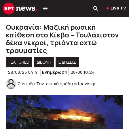
Μετάβαση
Live TV
σε
περιεχόμενο
Ουκρανία: Μαζική ρωσική
επίθεση στο Κίεβο – Τουλάχιστον
δέκα νεκροί, τριάντα οχτώ
τραυματίες
FEATURED
ΔΙΕΘΝΗ
ΕΙΔΗΣΕΙΣ
28/08/25 04:41
Ενημέρωση
28/08 10:24
Σύνταξη
Συντακτική ομάδα ertnews.gr