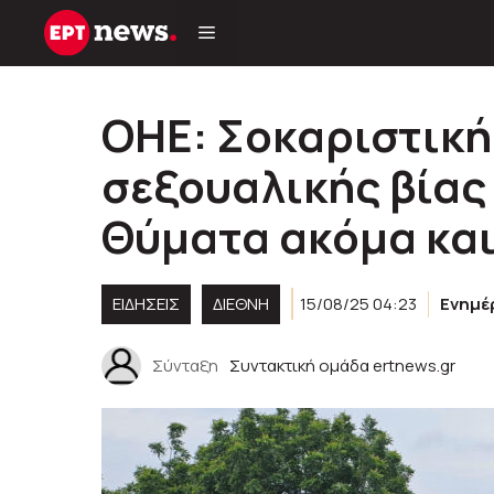
Μετάβαση
σε
περιεχόμενο
ΟΗΕ: Σοκαριστική
σεξουαλικής βίας
Θύματα ακόμα κα
ΕΙΔΗΣΕΙΣ
ΔΙΕΘΝΗ
15/08/25 04:23
Ενημ
Σύνταξη
Συντακτική ομάδα ertnews.gr