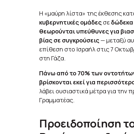
Η «μαύρη λίστα» της έκθεσης κα
κυβερνητικές ομάδες
σε
δώδεκα
θεωρούνται υπεύθυνες για βιασ
βίας σε συγκρούσεις
— μεταξύ αυ
επίθεση στο Ισραήλ στις 7 Οκτωβ
στη Γάζα.
Πάνω από το 70% των οντοτήτων
βρίσκονται εκεί για περισσότερ
λάβει ουσιαστικά μέτρα για την π
Γραμματέας.
Προειδοποίηση το