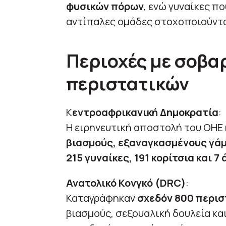
φυσικών πόρων
, ενώ γυναίκες π
αντίπαλες ομάδες στοχοποιούντα
Περιοχές με σοβα
περιστατικών
Κ
εντροαφρικανική Δημοκρατία
:
Η ειρηνευτική αποστολή του ΟΗΕ
βιασμούς, εξαναγκασμένους γάμ
215 γυναίκες, 191 κορίτσια και 7
Ανατολικό Κονγκό (DRC)
:
Καταγράφηκαν
σχεδόν 800 περισ
βιασμούς, σεξουαλική δουλεία κα