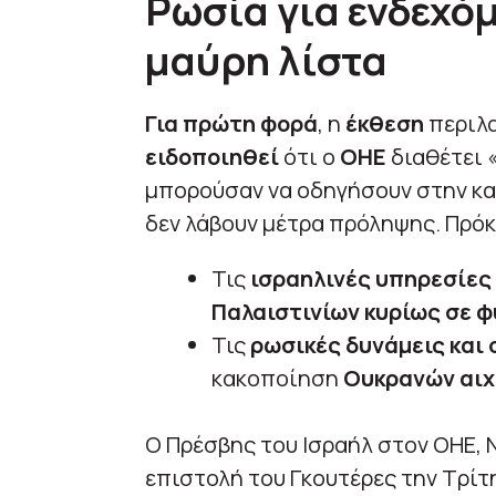
Ρωσία για ενδεχό
μαύρη λίστα
Για πρώτη φορά
, η
έκθεση
περιλ
ειδοποιηθεί
ότι ο
ΟΗΕ
διαθέτει 
μπορούσαν να οδηγήσουν στην κα
δεν λάβουν μέτρα πρόληψης. Πρόκε
Τις
ισραηλινές υπηρεσίες
Παλαιστινίων κυρίως σε φ
Τις
ρωσικές δυνάμεις και
κακοποίηση
Ουκρανών αι
Ο Πρέσβης του Ισραήλ στον ΟΗΕ, 
επιστολή του Γκουτέρες την Τρίτη