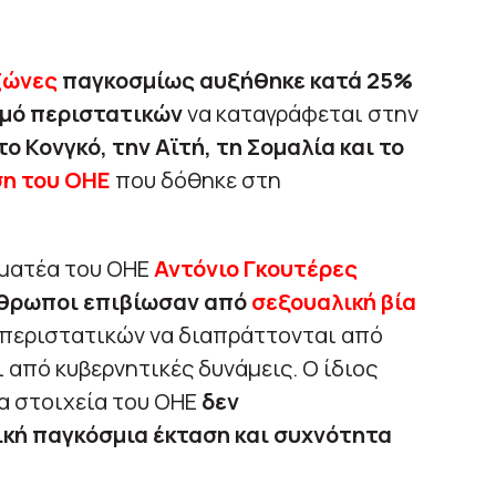
ζώνες
παγκοσμίως αυξήθηκε κατά 25%
μό περιστατικών
να καταγράφεται στην
 Κονγκό, την Αϊτή, τη Σομαλία και το
η του ΟΗΕ
που δόθηκε στη
μματέα του ΟΗΕ
Αντόνιο Γκουτέρες
νθρωποι επιβίωσαν από
σεξουαλική βία
ν περιστατικών να διαπράττονται από
 από κυβερνητικές δυνάμεις. Ο ίδιος
α στοιχεία του ΟΗΕ
δεν
κή παγκόσμια έκταση και συχνότητα