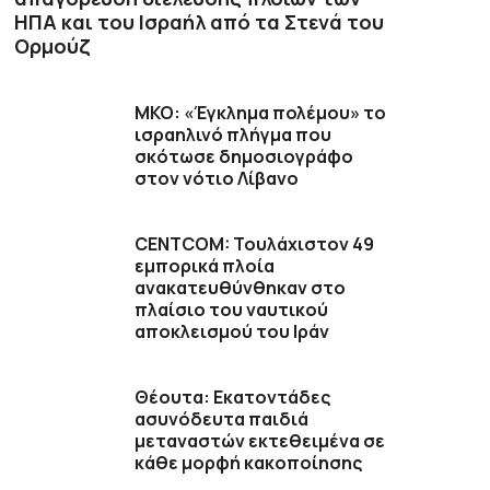
ΗΠΑ και του Ισραήλ από τα Στενά του
Ορμούζ
ΜΚΟ: «Έγκλημα πολέμου» το
ισραηλινό πλήγμα που
σκότωσε δημοσιογράφο
στον νότιο Λίβανο
CENTCOM: Τουλάχιστον 49
εμπορικά πλοία
ανακατευθύνθηκαν στο
πλαίσιο του ναυτικού
αποκλεισμού του Ιράν
Θέουτα: Εκατοντάδες
ασυνόδευτα παιδιά
μεταναστών εκτεθειμένα σε
κάθε μορφή κακοποίησης