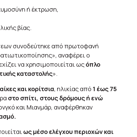
κυμοσύνη ή έκτρωση,
ικής βίας.
ύσεων συνοδεύτηκε από πρωτοφανή
ρατιωτικοποίησης», αναφέρει ο
νεχίζει να χρησιμοποιείται ως
όπλο
ιτικής καταστολής
».
αίκες και κορίτσια
, ηλικίας από
1 έως 75
ώρα
στο σπίτι, στους δρόμους ή ενώ
ονγκό και Μιανμάρ, αναφέρθηκαν
ασμό.
ποιείται
ως μέσο ελέγχου περιοχών και