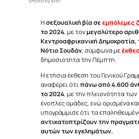
(Photo by AFP)
Η
σεξουαλική βία σε
εμπόλεμες 
το 2024
, με τον
μεγαλύτερο αριθ
Κεντροαφρικανική Δημοκρατία, το
Νότιο Σουδάν
, σύμφωνα με
έκθεσ
δημοσιότητα την Πέμπτη.
Η ετήσια έκθεση του Γενικού Γρα
αναφέρει ότι
πάνω από 4.600 ά
το 2024
, με την πλειονότητα τω
ένοπλες ομάδες, ενώ ορισμένα και
υπογράμμισε ότι τα επαληθευμέν
αντικατοπτρίζουν την πραγματι
αυτών των εγκλημάτων.