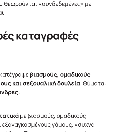
ου θεωρούνται «συνδεδεμένες» με
ι.
ρές καταγραφές
 κατέγραψε
βιασμούς, ομαδικούς
ους και σεξουαλική δουλεία
. Θύματα:
 άνδρες.
τατικά
με βιασμούς, ομαδικούς
ι εξαναγκασμένους γάμους, «συχνά