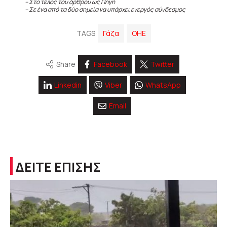
– Στο τέλος του άρθρου ως Πηγή
– Σε ένα από τα δύο σημεία να υπάρχει ενεργός σύνδεσμος
TAGS
Γάζα
ΟΗΕ
Share
Facebook
Twitter
Linkedin
Viber
WhatsApp
Email
ΔΕΙΤΕ ΕΠΙΣΗΣ