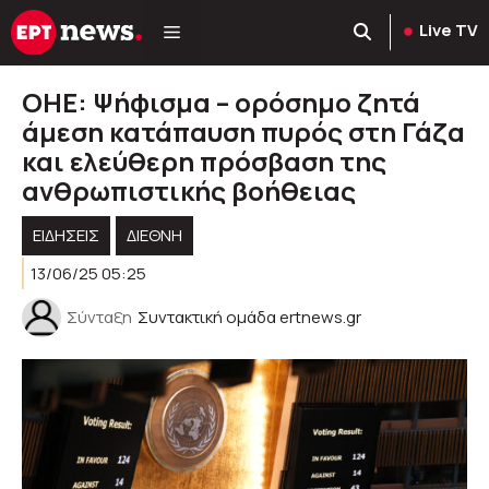
Μετάβαση
Live TV
σε
περιεχόμενο
ΟΗΕ: Ψήφισμα – ορόσημο ζητά
άμεση κατάπαυση πυρός στη Γάζα
και ελεύθερη πρόσβαση της
ανθρωπιστικής βοήθειας
ΕΙΔΗΣΕΙΣ
ΔΙΕΘΝΗ
13/06/25 05:25
Σύνταξη
Συντακτική ομάδα ertnews.gr