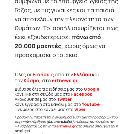
σύμφωνα με το Υπουργείο Υγείας της
Γάζας, με τις γυναίκες και τα παιδιά
να αποτελούν την πλειονότητα των
θυμάτων. Το Ισραήλ ισχυρίζεται πως
έχει εξουδετερώσει
πάνω από
20.000 μαχητές
, χωρίς όμως να
προσκομίσει στοιχεία.
Όλες οι
Ειδήσεις
από την
Ελλάδα
και
τον
Κόσμο
, στο
ertnews.gr
Διάβασε όλες τις ειδήσεις μας στο
Google
Κάνε like στη σελίδα μας στο
Facebook
Ακολούθησε μας στο
Twitter
Κάνε εγγραφή στο κανάλι μας στο
Youtube
Γίνε μέλος στο κανάλι μας στο
Viber
Προσοχή! Επιτρέπεται η αναδημοσίευση των πληροφοριών του
παραπάνω άρθρου (
όχι αυτολεξεί
) ή μέρους αυτών μόνο αν:
– Αναφέρεται ως πηγή το
ertnews.gr
στο σημείο όπου γίνεται η
αναφορά.