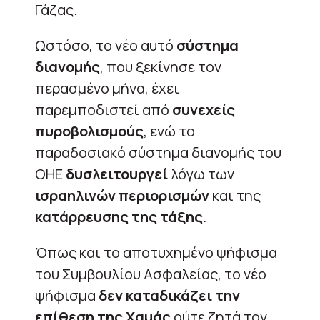
Γάζας.
Ωστόσο, το νέο αυτό
σύστημα
διανομής
, που ξεκίνησε τον
περασμένο μήνα, έχει
παρεμποδιστεί από
συνεχείς
πυροβολισμούς
, ενώ το
παραδοσιακό σύστημα διανομής του
ΟΗΕ
δυσλειτουργεί
λόγω των
ισραηλινών περιορισμών
και της
κατάρρευσης της τάξης
.
Όπως και το αποτυχημένο ψήφισμα
του Συμβουλίου Ασφαλείας, το νέο
ψήφισμα
δεν καταδικάζει την
επίθεση της Χαμάς
ούτε ζητά τον