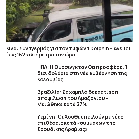
Κίνα: Συναγερμός για τον τυφώνα Dolphin – Άνεμοι
έως 162 χιλιόμετρα την ώρα
ΗΠΑ: H Ουάσινγκτον θα προσφέρει 1
δισ. δολάρια στη νέα κυβέρνηση της
Κολομβίας
Βραζιλία: Σε χαμηλό δεκαετίας η
αποψίλωση του Αμαζονίου –
Μειώθηκε κατά 37%
Υεμένη: Οι Χούθι απειλούν με νέες
επιθέσεις κατά «συμμάχων της
Σαουδικής Αραβίας»