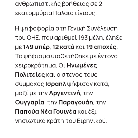
ανθρωπιστικής βοήθειας σε 2
εκατομμύρια Παλαιστίνιους.
Η ψηφοφορία στη Γενική Συνέλευση
του ΟΗΕ, που αριθμεί 193 μέλη, έληξε
με
149 υπέρ
,
12 κατά
και
19 αποχές
.
Το ψήφισμα υιοθετήθηκε με έντονο
χειροκρότημα. Οι
Ηνωμένες
Πολιτείες
και ο στενός τους
σύμμαχος
Ισραήλ
ψήφισαν κατά,
μαζί με την
Αργεντινή
, την
Ουγγαρία
, την
Παραγουάη
, την
Παπούα Νέα Γουινέα
και έξι
νησιωτικά κράτη του Ειρηνικού.