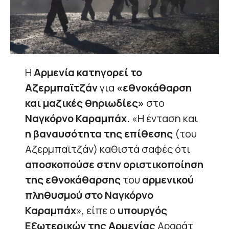
Η
Αρμενία κατηγορεί το
Αζερμπαϊτζάν
για
«εθνοκάθαρση
και μαζικές θηριωδίες»
στο
Ναγκόρνο Καραμπάχ.
«Η ένταση και
η βαναυσότητα της επίθεσης
(του
Αζερμπαϊτζάν) καθιστά σαφές ότι
αποσκοπούσε στην οριστικοποίηση
της εθνοκάθαρσης
του
αρμενικού
πληθυσμού στο Ναγκόρνο
Καραμπάχ
», είπε ο
υπουργός
Εξωτερικών της Αρμενίας
Αραράτ