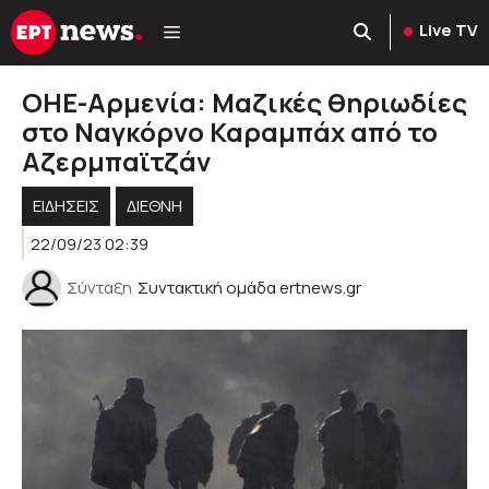
Μετάβαση
Live TV
σε
περιεχόμενο
ΟΗΕ-Αρμενία: Μαζικές θηριωδίες
στο Ναγκόρνο Καραμπάχ από το
Αζερμπαϊτζάν
ΕΙΔΗΣΕΙΣ
ΔΙΕΘΝΗ
22/09/23 02:39
Σύνταξη
Συντακτική ομάδα ertnews.gr