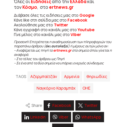
Όλες οι
Ειδήσεις
από την
Ελλάδα
και
τον
Κόσμο
, στο
ertnews.gr
Διάβασε όλες τις ειδήσεις μας στο
Google
Κάνε like στη σελίδα μας στο
Facebook
Ακολούθησε μας στο
Twitter
Κάνε εγγραφή στο κανάλι μας στο
Youtube
Γίνε μέλος στο κανάλι μας στο
Viber
Προσοχή! Επιτρέπεται η αναδημοσίευση των πληροφοριών του
παραπάνω άρθρου (
όχι αυτολεξεί
) ή μέρους αυτών μόνο αν:
– Αναφέρεται ως πηγή το
ertnews.gr
στο σημείο όπου γίνεται η
αναφορά.
– Στο τέλος του άρθρου ως Πηγή
– Σε ένα από τα δύο σημεία να υπάρχει ενεργός σύνδεσμος
TAGS
Αζερμπαϊτζάν
Αρμενία
θηριωδίες
Ναγκόρνο Καραμπάχ
ΟΗΕ
Share
Facebook
Twitter
Linkedin
Viber
WhatsApp